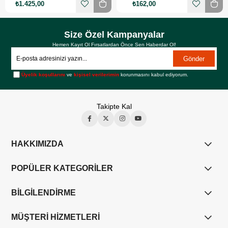
₺1.425,00
₺162,00
Size Özel Kampanyalar
Hemen Kayıt Ol Fırsatlardan Önce Sen Haberdar Ol!
Gönder
Üyelik koşullarını
ve
kişisel verilerimin
korunmasını kabul ediyorum.
Takipte Kal
HAKKIMIZDA
POPÜLER KATEGORİLER
BİLGİLENDİRME
MÜŞTERİ HİZMETLERİ