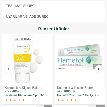
TESLIMAT SÜRECI
UYARILAR VE İADE SÜRECI
Benzer Ürünler
Kozmetik & Kişisel Bakım
Kozmetik & Kişisel Bakım
BIODERMA
ABDI İBRAHIM
Bioderma Photoderm Spot SPF50+ 150 ml
Hametol Çok Kuru Ciltler İçin Onarıcı Bakım Kremi 30 g
★
★
★
★
★
★
★
★
★
★