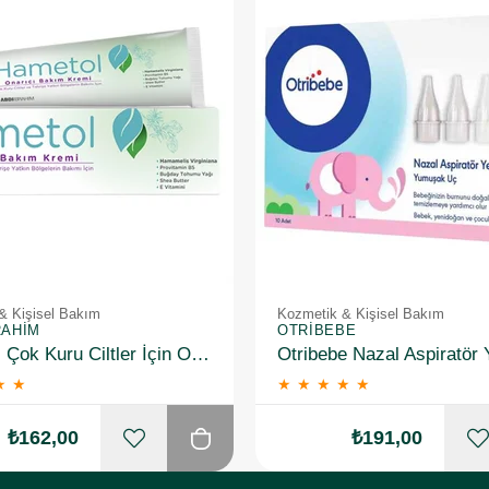
& Kişisel Bakım
Kozmetik & Kişisel Bakım
RAHIM
OTRIBEBE
Hametol Çok Kuru Ciltler İçin Onarıcı Bakım Kremi 30 g
★
★
★
★
★
★
★
₺162,00
₺191,00