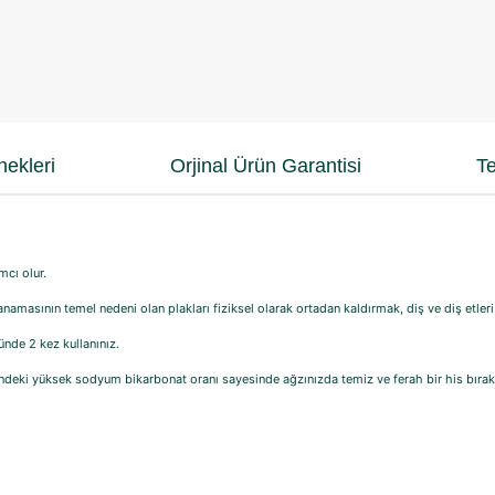
ekleri
Orjinal Ürün Garantisi
Te
cı olur.
kanamasının temel nedeni olan plakları fiziksel olarak ortadan kaldırmak, diş ve diş etleri
nde 2 kez kullanınız.
deki yüksek sodyum bikarbonat oranı sayesinde ağzınızda temiz ve ferah bir his bırakı