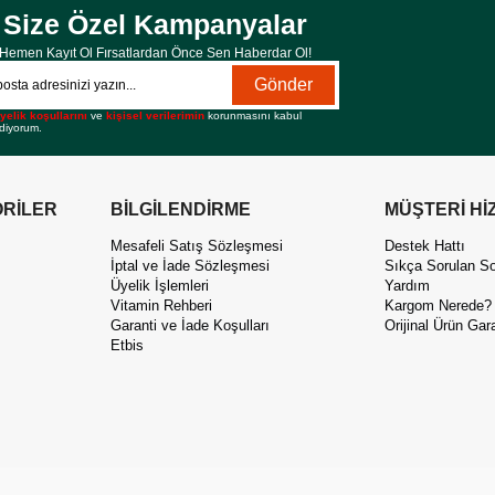
Size Özel Kampanyalar
Hemen Kayıt Ol Fırsatlardan Önce Sen Haberdar Ol!
Gönder
yelik koşullarını
ve
kişisel verilerimin
korunmasını kabul
diyorum.
RİLER
BİLGİLENDİRME
MÜŞTERİ Hİ
Mesafeli Satış Sözleşmesi
Destek Hattı
İptal ve İade Sözleşmesi
Sıkça Sorulan So
Üyelik İşlemleri
Yardım
Vitamin Rehberi
Kargom Nerede?
Garanti ve İade Koşulları
Orijinal Ürün Gara
Etbis