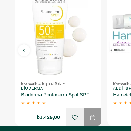
Kozmetik & Kişisel Bakım
Kozmetik 
BIODERMA
ABDI İB
Bioderma Photoderm Spot SPF50+ 150 ml
★
★
★
★
★
★
★
★
₺1.425,00