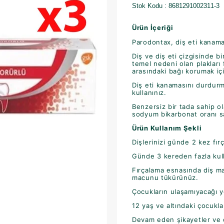
Stok Kodu
8681291002311-3
Ürün İçeriği
Parodontax, diş eti kanam
Diş ve diş eti çizgisinde b
temel nedeni olan plakları 
arasındaki bağı korumak için
Diş eti kanamasını durdur
kullanınız.
Benzersiz bir tada sahip 
sodyum bikarbonat oranı sa
Ürün Kullanım Şekli
Dişlerinizi günde 2 kez fırç
Günde 3 kereden fazla kull
Fırçalama esnasında diş m
macunu tükürünüz.
Çocukların ulaşamıyacağı y
12 yaş ve altındaki çocukla
Devam eden şikayetler ve d