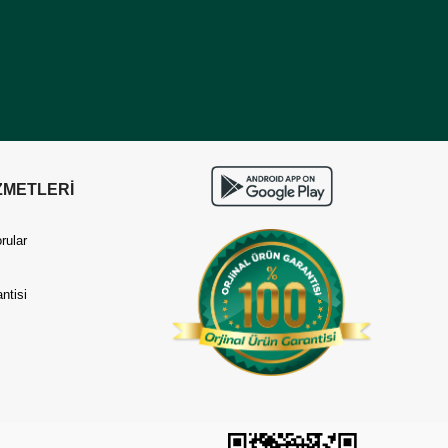
ZMETLERİ
rular
ntisi