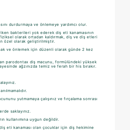
asını durdurmaya ve önlemeye yardımcı olur.
iriken bakterileri yok ederek diş eti kanamasının
fiziksel olarak ortadan kaldırmak, diş ve diş etleri
 özel olarak geliştirilmiştir.
mak ve önlemek için düzenli olarak günde 2 kez
olan parodontax diş macunu, formülündeki yüksek
yesinde ağzınızda temiz ve ferah bir his bırakır.
alayınız.
anılmamalıdır.
acununu yutmamaya çalışınız ve fırçalama sonrası
erde saklayınız.
rın kullanımına uygun değildir.
iş eti kanaması olan çocuklar için diş hekimine