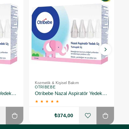
Kozmetik & Kişisel Bakım
K
OTRIBEBE
O
Otribebe Nazal Aspiratör Yedek Uç 10 Adet
Otribebe Nazal Aspiratör Yedek Uç 10 Adet 2 Adet
★
★
★
★
★
₺374,00