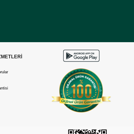
ZMETLERİ
rular
ntisi