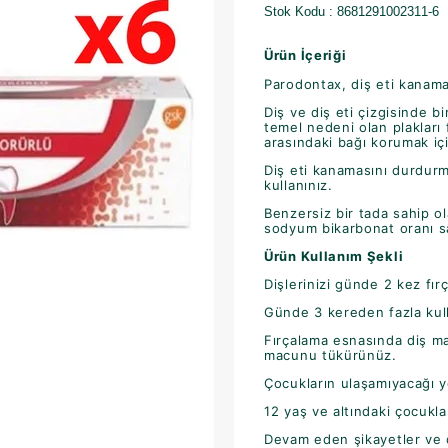
Stok Kodu
8681291002311-6
Ürün İçeriği
Parodontax, diş eti kanam
Diş ve diş eti çizgisinde b
temel nedeni olan plakları 
arasındaki bağı korumak için
Diş eti kanamasını durdur
kullanınız.
Benzersiz bir tada sahip 
sodyum bikarbonat oranı sa
Ürün Kullanım Şekli
Dişlerinizi günde 2 kez fırç
Günde 3 kereden fazla kull
Fırçalama esnasında diş m
macunu tükürünüz.
Çocukların ulaşamıyacağı y
12 yaş ve altındaki çocukla
Devam eden şikayetler ve d