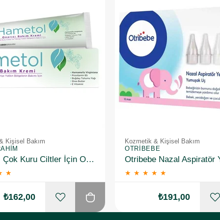
& Kişisel Bakım
Kozmetik & Kişisel Bakım
RAHIM
OTRIBEBE
Hametol Çok Kuru Ciltler İçin Onarıcı Bakım Kremi 30 g
★
★
★
★
★
★
★
₺162,00
₺191,00