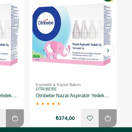
Kozmetik & Kişisel Bakım
K
OTRIBEBE
O
Otribebe Nazal Aspiratör Yedek Uç 10 Adet
Otribebe Nazal Aspiratör Yedek Uç 10 Adet 2 Adet
★
★
★
★
★
₺374,00