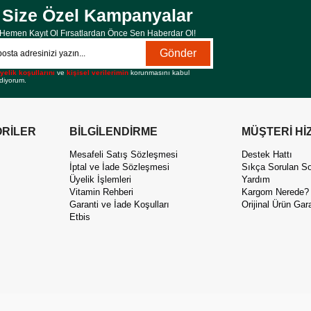
Size Özel Kampanyalar
Hemen Kayıt Ol Fırsatlardan Önce Sen Haberdar Ol!
Gönder
yelik koşullarını
ve
kişisel verilerimin
korunmasını kabul
diyorum.
RİLER
BİLGİLENDİRME
MÜŞTERİ Hİ
Mesafeli Satış Sözleşmesi
Destek Hattı
İptal ve İade Sözleşmesi
Sıkça Sorulan So
Üyelik İşlemleri
Yardım
Vitamin Rehberi
Kargom Nerede?
Garanti ve İade Koşulları
Orijinal Ürün Gara
Etbis