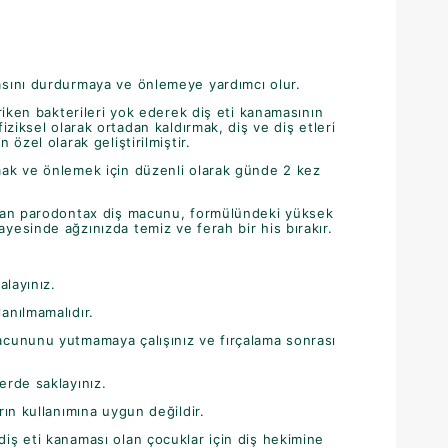
asını durdurmaya ve önlemeye yardımcı olur.
iriken bakterileri yok ederek diş eti kanamasının
fiziksel olarak ortadan kaldırmak, diş ve diş etleri
 özel olarak geliştirilmiştir.
mak ve önlemek için düzenli olarak günde 2 kez
olan parodontax diş macunu, formülündeki yüksek
yesinde ağzınızda temiz ve ferah bir his bırakır.
alayınız.
anılmamalıdır.
acununu yutmamaya çalışınız ve fırçalama sonrası
erde saklayınız.
rın kullanımına uygun değildir.
iş eti kanaması olan çocuklar için diş hekimine