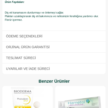
Ürün Faydaları:
Diş eti kanamasını durdurmayı ve önlemeyi sağlar.
Plakları uzaklaştırarak diş eti bakımınıza ve nefesinizin ferahlığına yardımcı olur.
Florür içermez.
ÖDEME SEÇENEKLERI
ORJINAL ÜRÜN GARANTISI
TESLIMAT SÜRECI
UYARILAR VE İADE SÜRECI
Benzer Ürünler