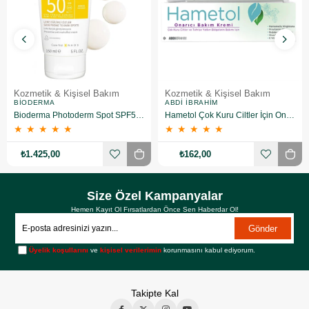
Kozmetik & Kişisel Bakım
Kozmetik & Kişisel Bakım
BIODERMA
ABDI İBRAHIM
Bioderma Photoderm Spot SPF50+ 150 ml
Hametol Çok Kuru Ciltler İçin Onarıcı Bakım Kremi 30 g
★
★
★
★
★
★
★
★
★
★
₺1.425,00
₺162,00
Size Özel Kampanyalar
Hemen Kayıt Ol Fırsatlardan Önce Sen Haberdar Ol!
Gönder
Üyelik koşullarını
ve
kişisel verilerimin
korunmasını kabul ediyorum.
Takipte Kal