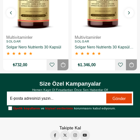
Multivitaminler
Multivitaminler
SOLGAR
SOLGAR
Solgar Nero Nutrients 30 Kapsül
Solgar Nero Nutrients 30 Kapsül 2 Adet
★
★
★
★
★
★
★
★
★
★
₺732,00
₺1.346,00
Size Özel Kampanyalar
Hemen Kayıt Ol Fırsatlardan Önce Sen Haberdar Ol!
Gönder
Üyelik koşullarını
ve
kişisel verilerimin
korunmasını kabul ediyorum.
Takipte Kal