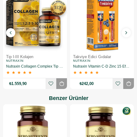
Tip I-III Kolajen
Takviye Edici Gıdalar
NUTRAXIN
NUTRAXIN
Nutraxin Collagen Complex Tip 1-2-3-5-10 3120 mg 90 Tablet 3 Adet
Nutraxin Vitamin C-D Zinc 15 Efervesan Tablet 2 Adet
★
★
★
★
★
★
★
★
★
★
₺1.559,90
₺242,00
Benzer Ürünler