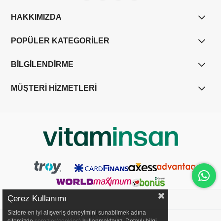
HAKKIMIZDA
POPÜLER KATEGORİLER
BİLGİLENDİRME
MÜŞTERİ HİZMETLERİ
Çerez Kullanımı
Sizlere en iyi alışveriş deneyimini sunabilmek adına
YASAL UYARI