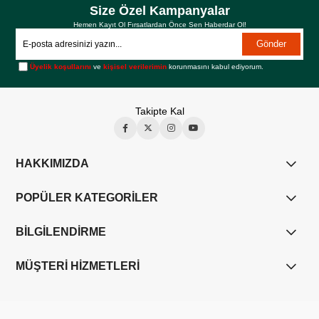
Size Özel Kampanyalar
Hemen Kayıt Ol Fırsatlardan Önce Sen Haberdar Ol!
Gönder
Üyelik koşullarını
ve
kişisel verilerimin
korunmasını kabul ediyorum.
Takipte Kal
HAKKIMIZDA
POPÜLER KATEGORİLER
BİLGİLENDİRME
MÜŞTERİ HİZMETLERİ