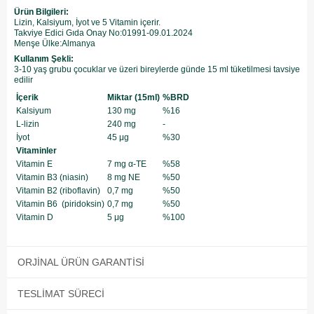
Ürün Bilgileri:
Lizin, Kalsiyum, İyot ve 5 Vitamin içerir.
Takviye Edici Gıda Onay No:01991-09.01.2024
Menşe Ülke:Almanya
Kullanım Şekli:
3-10 yaş grubu çocuklar ve üzeri bireylerde günde 15 ml tüketilmesi tavsiye
edilir
İçerik
Miktar (15ml)
%BRD
Kalsiyum
130 mg
%16
L-lizin
240 mg​
-
İyot
45 μg
%30​
Vitaminler
Vitamin E
7 mg α-TE
%58
Vitamin B3​ (niasin)
8 mg NE​
%50​
Vitamin B2 ​(riboflavin)
0,7 mg
%50
Vitamin B6 ​ (piridoksin)
0,7 mg
%50
Vitamin D​
5 μg​
%100
ORJINAL ÜRÜN GARANTISI
TESLIMAT SÜRECI