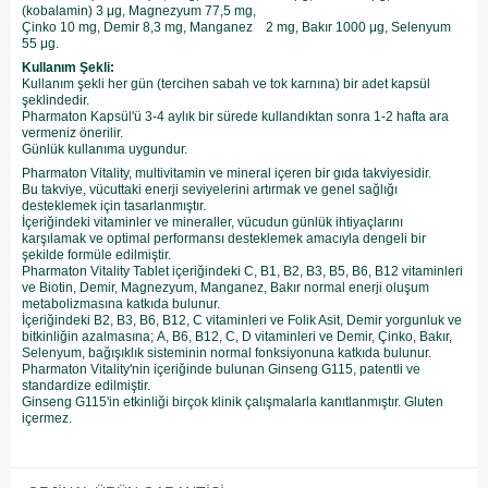
(kobalamin) 3 μg, Magnezyum 77,5 mg,
Çinko 10 mg, Demir 8,3 mg, Manganez 2 mg, Bakır 1000 μg, Selenyum
55 μg.
Kullanım Şekli:
​Kullanım şekli her gün (tercihen sabah ve tok karnına) bir adet kapsül
şeklindedir.
Pharmaton Kapsül'ü 3-4 aylık bir sürede kullandıktan sonra 1-2 hafta ara
vermeniz önerilir.
Günlük kullanıma uygundur.
Pharmaton Vitality, multivitamin ve mineral içeren bir gıda takviyesidir.
Bu takviye, vücuttaki enerji seviyelerini artırmak ve genel sağlığı
desteklemek için tasarlanmıştır.
İçeriğindeki vitaminler ve mineraller, vücudun günlük ihtiyaçlarını
karşılamak ve optimal performansı desteklemek amacıyla dengeli bir
şekilde formüle edilmiştir.
Pharmaton Vitality Tablet içeriğindeki C, B1, B2, B3, B5, B6, B12 vitaminleri
ve Biotin, Demir, Magnezyum, Manganez, Bakır normal enerji oluşum
metabolizmasına katkıda bulunur.
İçeriğindeki B2, B3, B6, B12, C vitaminleri ve Folik Asit, Demir yorgunluk ve
bitkinliğin azalmasına; A, B6, B12, C, D vitaminleri ve Demir, Çinko, Bakır,
Selenyum, bağışıklık sisteminin normal fonksiyonuna katkıda bulunur.
Pharmaton Vitality'nin içeriğinde bulunan Ginseng G115, patentli ve
standardize edilmiştir.
Ginseng G115'in etkinliği birçok klinik çalışmalarla kanıtlanmıştır. Gluten
içermez.