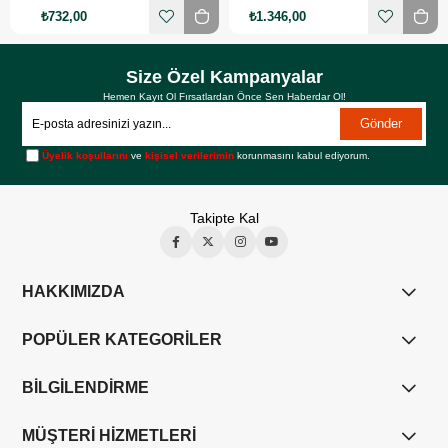
₺732,00
₺1.346,00
Size Özel Kampanyalar
Hemen Kayıt Ol Fırsatlardan Önce Sen Haberdar Ol!
Gönder
Üyelik koşullarını
ve
kişisel verilerimin
korunmasını kabul ediyorum.
Takipte Kal
HAKKIMIZDA
POPÜLER KATEGORİLER
BİLGİLENDİRME
MÜŞTERİ HİZMETLERİ