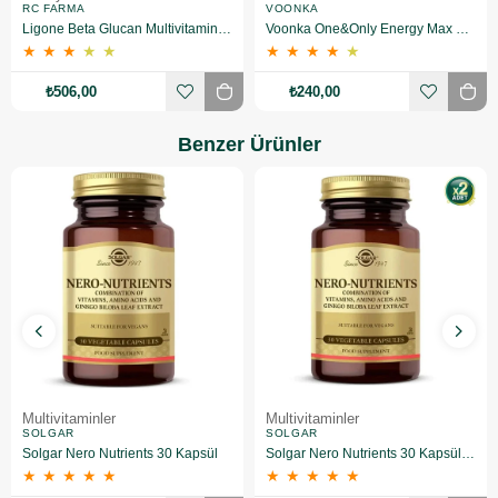
RC FARMA
VOONKA
Ligone Beta Glucan Multivitamin 60 Kapsül
Voonka One&Only Energy Max MultiVitamin 30 Tablet
★
★
★
★
★
★
★
★
★
★
₺506,00
₺240,00
Benzer Ürünler
Multivitaminler
Multivitaminler
SOLGAR
SOLGAR
Solgar Nero Nutrients 30 Kapsül
Solgar Nero Nutrients 30 Kapsül 2 Adet
★
★
★
★
★
★
★
★
★
★