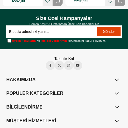
₺582,00
₺596,99
Size Özel Kampanyalar
Hemen Kayıt Ol Fırsatlardan Önce Sen Haberdar Ol!
Gönder
Üyelik koşullarını
ve
kişisel verilerimin
korunmasını kabul ediyorum.
Takipte Kal
HAKKIMIZDA
POPÜLER KATEGORİLER
BİLGİLENDİRME
MÜŞTERİ HİZMETLERİ