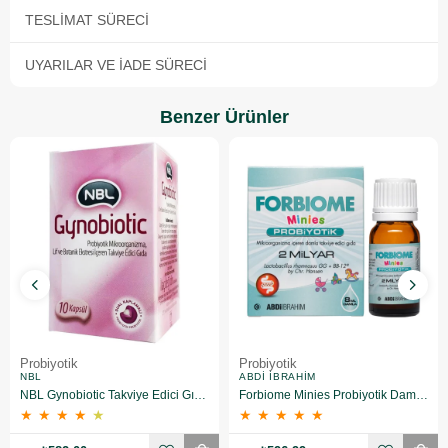
TESLIMAT SÜRECI
UYARILAR VE İADE SÜRECI
Benzer Ürünler
Probiyotik
Probiyotik
NBL
ABDI İBRAHIM
NBL Gynobiotic Takviye Edici Gıda 10 Kapsül
Forbiome Minies Probiyotik Damla 8 ml
★
★
★
★
★
★
★
★
★
★