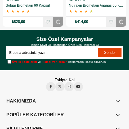
SOLGAR
NUTRAXIN
Solgar Bromelain 60 Kapsül
Nutraxin Bromelain Ananas 60 Kapsül
★
★
★
★
★
★
★
★
★
★
₺826,00
₺414,00
Size Özel Kampanyalar
Hemen Kayıt Ol Fırsatlardan Önce Sen Haberdar Ol!
Gönder
Üyelik koşullarını
ve
kişisel verilerimin
korunmasını kabul ediyorum.
Takipte Kal
HAKKIMIZDA
POPÜLER KATEGORİLER
BİLGİLENDİRME