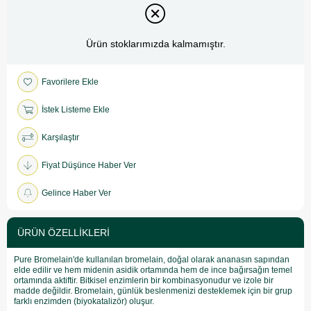
Ürün stoklarımızda kalmamıştır.
Favorilere Ekle
İstek Listeme Ekle
Karşılaştır
Fiyat Düşünce Haber Ver
Gelince Haber Ver
ÜRÜN ÖZELLIKLERI
Pure Bromelain'de kullanılan bromelain, doğal olarak ananasın sapından
elde edilir ve hem midenin asidik ortamında hem de ince bağırsağın temel
ortamında aktiftir. Bitkisel enzimlerin bir kombinasyonudur ve izole bir
madde değildir. Bromelain, günlük beslenmenizi desteklemek için bir grup
farklı enzimden (biyokatalizör) oluşur.