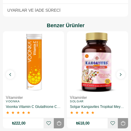
UYARILAR VE İADE SÜRECI
Benzer Ürünler
Vitaminler
Vitaminler
VOONKA
SOLGAR
Voonka Vitamin C Glutathione Complex Efervesan 15 Tablet
Solgar Kangavites Tropikal Meyve Aromalı 60 Tablet
★
★
★
★
★
★
★
★
★
★
₺222,00
₺618,00