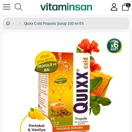
0
Quixx Cold Propolis Şurup 100 ml 6'lı