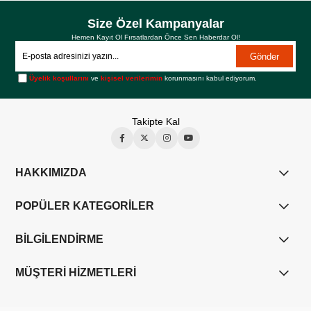
Size Özel Kampanyalar
Hemen Kayıt Ol Fırsatlardan Önce Sen Haberdar Ol!
Gönder
Üyelik koşullarını
ve
kişisel verilerimin
korunmasını kabul ediyorum.
Takipte Kal
HAKKIMIZDA
POPÜLER KATEGORİLER
BİLGİLENDİRME
MÜŞTERİ HİZMETLERİ