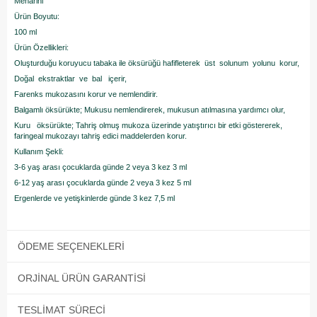
Menarini
Ürün Boyutu:
100 ml
Ürün Özellikleri:
Oluşturduğu koruyucu tabaka ile öksürüğü hafifleterek üst solunum yolunu korur,
Doğal ekstraktlar ve bal içerir,
Farenks mukozasını korur ve nemlendirir.
Balgamlı öksürükte; Mukusu nemlendirerek, mukusun atılmasına yardımcı olur,
Kuru öksürükte; Tahriş olmuş mukoza üzerinde yatıştırıcı bir etki göstererek,
faringeal mukozayı tahriş edici maddelerden korur.
Kullanım Şekli:
3-6 yaş arası çocuklarda günde 2 veya 3 kez 3 ml
6-12 yaş arası çocuklarda günde 2 veya 3 kez 5 ml
Ergenlerde ve yetişkinlerde günde 3 kez 7,5 ml
ÖDEME SEÇENEKLERI
ORJINAL ÜRÜN GARANTISI
TESLIMAT SÜRECI