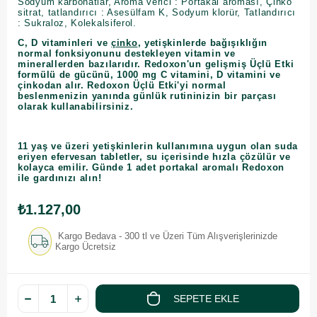
Sodyum karbonatlar, Aroma verici : Portakal aroması, Çinko
sitrat, tatlandırıcı : Asesülfam K, Sodyum klorür, Tatlandırıcı
: Sukraloz, Kolekalsiferol.
C, D vitaminleri ve
çinko
, yetişkinlerde bağışıklığın
normal fonksiyonunu destekleyen vitamin ve
minerallerden bazılarıdır. Redoxon'un gelişmiş Üçlü Etki
formülü de gücünü, 1000 mg C vitamini, D vitamini ve
çinkodan alır. Redoxon Üçlü Etki'yi normal
beslenmenizin yanında günlük rutininizin bir parçası
olarak kullanabilirsiniz.
11 yaş ve üzeri yetişkinlerin kullanımına uygun olan suda
eriyen efervesan tabletler, su içerisinde hızla çözülür ve
kolayca emilir. Günde 1 adet portakal aromalı Redoxon
ile gardınızı alın!
₺1.127,00
Kargo Bedava - 300 tl ve Üzeri Tüm Alışverişlerinizde
Kargo Ücretsiz