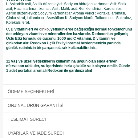
L-Askorbik asit, Asitlik düzenleyici: Sodyum hidrojen karbonat, Asit: Sitrik
asit, Hacim artırıcı : İzomalt, Asit : Malik asit, Renklendirici : Karotenler,
Asitlik düzenleyici: Sodyum karbonatlar, Aroma verici : Portakal aroması,
Çinko sitrat, tatlandırıcı : Asesülfam K, Sodyum klorür, Tatlandırıcı : Sukraloz,
Kolekalsiferol.
C, D vitaminleri ve
çinko
, yetişkinlerde bağışıklığın normal fonksiyonunu
destekleyen vitamin ve minerallerden bazılarıdır. Redoxon'un gelişmiş
Üçlü Etki formülü de gücünü, 1000 mg C vitamini, D vitamini ve
çinkodan alır. Redoxon Üçlü Etki'yi normal beslenmenizin yanında
günlük rutininizin bir parçası olarak kullanabilirsiniz.
11 yaş ve üzeri yetişkinlerin kullanımına uygun olan suda eriyen
efervesan tabletler, su içerisinde hızla çözülür ve kolayca emilir. Günde
1 adet portakal aromalı Redoxon ile gardınızı alın!
ÖDEME SEÇENEKLERI
ORJINAL ÜRÜN GARANTISI
TESLIMAT SÜRECI
UYARILAR VE İADE SÜRECI