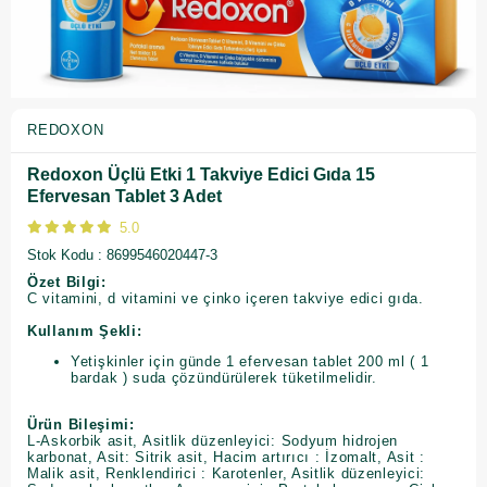
REDOXON
Redoxon Üçlü Etki 1 Takviye Edici Gıda 15
Efervesan Tablet 3 Adet
5.0
Stok Kodu
8699546020447-3
Özet Bilgi:
C vitamini, d vitamini ve çinko içeren takviye edici gıda.
Kullanım Şekli:
Yetişkinler için günde 1 efervesan tablet 200 ml ( 1
bardak ) suda çözündürülerek tüketilmelidir.
Ürün Bileşimi:
L-Askorbik asit, Asitlik düzenleyici: Sodyum hidrojen
karbonat, Asit: Sitrik asit, Hacim artırıcı : İzomalt, Asit :
Malik asit, Renklendirici : Karotenler, Asitlik düzenleyici: