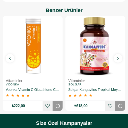
Benzer Ürünler
Vitaminler
Vitaminler
VOONKA
SOLGAR
Voonka Vitamin C Glutathione Complex Efervesan 15 Tablet
Solgar Kangavites Tropikal Meyve Aromalı 60 Tablet
★
★
★
★
★
★
★
★
★
★
₺222,00
₺618,00
Size Özel Kampanyalar