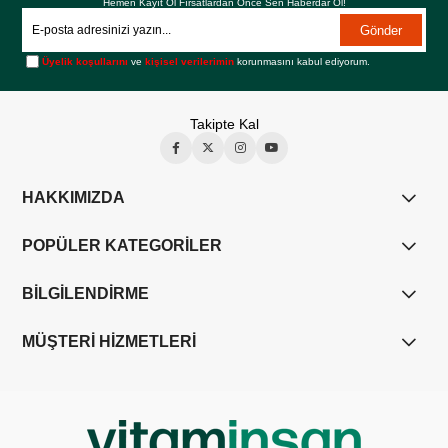
Hemen Kayıt Ol Fırsatlardan Önce Sen Haberdar Ol!
Gönder
Üyelik koşullarını
ve
kişisel verilerimin
korunmasını kabul ediyorum.
Takipte Kal
HAKKIMIZDA
POPÜLER KATEGORİLER
BİLGİLENDİRME
MÜŞTERİ HİZMETLERİ