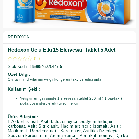
REDOXON
Redoxon Üçlü Etki 15 Efervesan Tablet 5 Adet
0.0
Stok Kodu
8699546020447-5
Özet Bilgi:
C vitamini, d vitamini ve çinko içeren takviye edici gıda.
Kullanım Şekli:
Yetişkinler için günde 1 efervesan tablet 200 ml ( 1 bardak )
suda çözündürülerek tüketilmelidir.
Ürün Bileşimi:
L-Askorbik asit, Asitlik düzenleyici: Sodyum hidrojen
karbonat, Asit: Sitrik asit, Hacim artırıcı : İzomalt, Asit :
Malik asit, Renklendirici : Karotenler, Asitlik düzenleyici:
Sodyum karbonatlar, Aroma verici : Portakal aroması, Çinko