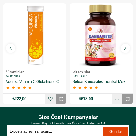
Vitaminler
Vitaminler
VOONKA
SOLGAR
Voonka Vitamin C Glutathione Complex Efervesan 15 Tablet
Solgar Kangavites Tropikal Meyve Aromalı 60 Tablet
★
★
★
★
★
★
★
★
★
★
₺222,00
₺618,00
Size Özel Kampanyalar
Hemen Kayıt Ol Fırsatlardan Önce Sen Haberdar Ol!
Gönder