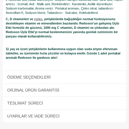
artırıcı : İzomalt, Asit : Malik asit, Renklendirici : Karotenler, Asitlik düzenleyici:
Sodyum karbonatlar, Aroma verici : Portakal aroması, Çinko sitrat, tatlandırıcı :
Asesülfam K, Sodyum klorür, Tatlandırıcı : Sukraloz, Kolekalsiferol.
C, D vitaminleri ve
çinko
, yetişkinlerde bağışıklığın normal fonksiyonunu
destekleyen vitamin ve minerallerden bazılarıdır. Redoxon'un gelişmiş Üçlü
Etki formülü de gücünü, 1000 mg C vitamini, D vitamini ve çinkodan alır.
Redoxon Üçlü Etki'yi normal beslenmenizin yanında günlük rutininizin bir
parçası olarak kullanabilirsiniz.
11 yaş ve üzeri yetişkinlerin kullanımına uygun olan suda eriyen efervesan
tabletler, su içerisinde hızla çözülür ve kolayca emilir. Günde 1 adet portakal
aromalı Redoxon ile gardınızı alın!
ÖDEME SEÇENEKLERI
ORJINAL ÜRÜN GARANTISI
TESLIMAT SÜRECI
UYARILAR VE İADE SÜRECI