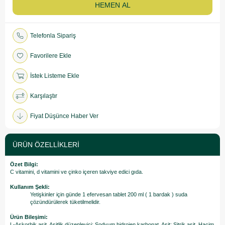
Telefonla Sipariş
Favorilere Ekle
İstek Listeme Ekle
Karşılaştır
Fiyat Düşünce Haber Ver
ÜRÜN ÖZELLIKLERI
Özet Bilgi:
C vitamini, d vitamini ve çinko içeren takviye edici gıda.
Kullanım Şekli:
Yetişkinler için günde 1 efervesan tablet 200 ml ( 1 bardak ) suda
çözündürülerek tüketilmelidir.
Ürün Bileşimi:
L-Askorbik asit, Asitlik düzenleyici: Sodyum hidrojen karbonat, Asit: Sitrik asit, Hacim