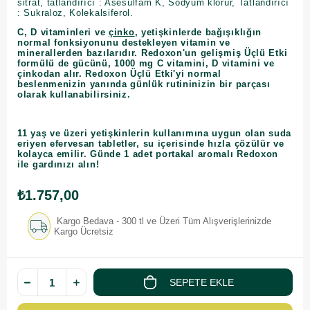
sitrat, tatlandırıcı : Asesülfam K, Sodyum klorür, Tatlandırıcı
: Sukraloz, Kolekalsiferol.
C, D vitaminleri ve
çinko
, yetişkinlerde bağışıklığın
normal fonksiyonunu destekleyen vitamin ve
minerallerden bazılarıdır. Redoxon'un gelişmiş Üçlü Etki
formülü de gücünü, 1000 mg C vitamini, D vitamini ve
çinkodan alır. Redoxon Üçlü Etki'yi normal
beslenmenizin yanında günlük rutininizin bir parçası
olarak kullanabilirsiniz.
11 yaş ve üzeri yetişkinlerin kullanımına uygun olan suda
eriyen efervesan tabletler, su içerisinde hızla çözülür ve
kolayca emilir. Günde 1 adet portakal aromalı Redoxon
ile gardınızı alın!
₺1.757,00
Kargo Bedava - 300 tl ve Üzeri Tüm Alışverişlerinizde
Kargo Ücretsiz