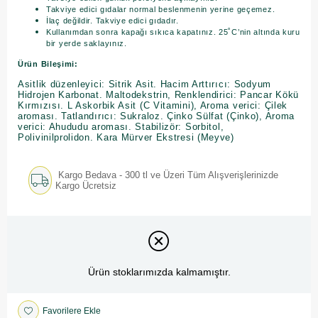
Takviye edici gıdalar normal beslenmenin yerine geçemez.
İlaç değildir. Takviye edici gıdadır.
Kullanımdan sonra kapağı sıkıca kapatınız. 25˚C’nin altında kuru
bir yerde saklayınız.
Ürün Bileşimi:
Asitlik düzenleyici: Sitrik Asit. Hacim Arttırıcı: Sodyum
Hidrojen Karbonat. Maltodekstrin, Renklendirici: Pancar Kökü
Kırmızısı. L Askorbik Asit (C Vitamini), Aroma verici: Çilek
aroması. Tatlandırıcı: Sukraloz. Çinko Sülfat (Çinko), Aroma
verici: Ahududu aroması. Stabilizör: Sorbitol,
Polivinilprolidon. Kara Mürver Ekstresi (Meyve)
Kargo Bedava - 300 tl ve Üzeri Tüm Alışverişlerinizde
Kargo Ücretsiz
Ürün stoklarımızda kalmamıştır.
Favorilere Ekle