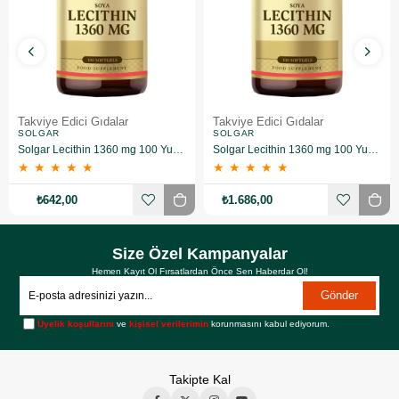
Takviye Edici Gıdalar
Takviye Edici Gıdalar
SOLGAR
SOLGAR
Solgar Lecithin 1360 mg 100 Yumuşak Jelatin Kapsül
Solgar Lecithin 1360 mg 100 Yumuşak Jelatin Kapsül 3 Adet
★
★
★
★
★
★
★
★
★
★
₺642,00
₺1.686,00
Size Özel Kampanyalar
Hemen Kayıt Ol Fırsatlardan Önce Sen Haberdar Ol!
Gönder
Üyelik koşullarını
ve
kişisel verilerimin
korunmasını kabul ediyorum.
Takipte Kal