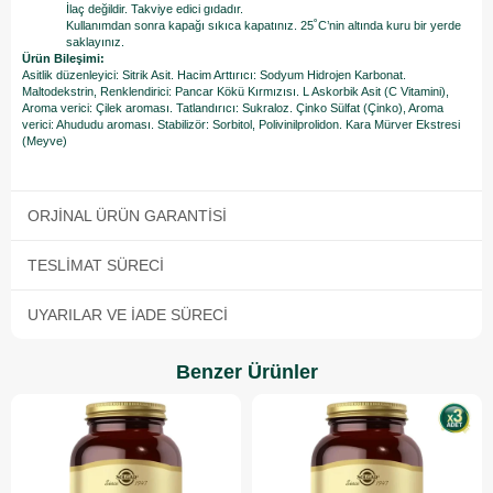
İlaç değildir. Takviye edici gıdadır.
Kullanımdan sonra kapağı sıkıca kapatınız. 25˚C’nin altında kuru bir yerde
saklayınız.
Ürün Bileşimi:
Asitlik düzenleyici: Sitrik Asit. Hacim Arttırıcı: Sodyum Hidrojen Karbonat.
Maltodekstrin, Renklendirici: Pancar Kökü Kırmızısı. L Askorbik Asit (C Vitamini),
Aroma verici: Çilek aroması. Tatlandırıcı: Sukraloz. Çinko Sülfat (Çinko), Aroma
verici: Ahududu aroması. Stabilizör: Sorbitol, Polivinilprolidon. Kara Mürver Ekstresi
(Meyve)
ORJINAL ÜRÜN GARANTISI
TESLIMAT SÜRECI
UYARILAR VE İADE SÜRECI
Benzer Ürünler