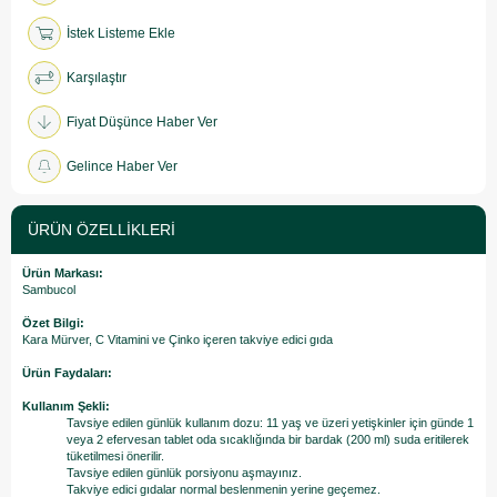
İstek Listeme Ekle
Karşılaştır
Fiyat Düşünce Haber Ver
Gelince Haber Ver
ÜRÜN ÖZELLIKLERI
Ürün Markası:
Sambucol
Özet Bilgi:
Kara Mürver, C Vitamini ve Çinko içeren takviye edici gıda
Ürün Faydaları:
Kullanım Şekli:
Tavsiye edilen günlük kullanım dozu: 11 yaş ve üzeri yetişkinler için günde 1
veya 2 efervesan tablet oda sıcaklığında bir bardak (200 ml) suda eritilerek
tüketilmesi önerilir.
Tavsiye edilen günlük porsiyonu aşmayınız.
Takviye edici gıdalar normal beslenmenin yerine geçemez.