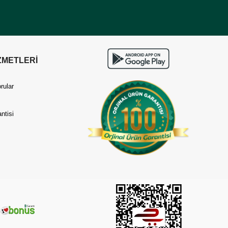
ZMETLERİ
rular
ntisi