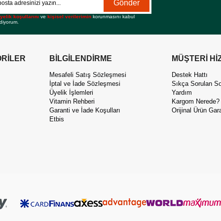
Gönder
yelik koşullarını
ve
kişisel verilerimin
korunmasını kabul
diyorum.
RİLER
BİLGİLENDİRME
MÜŞTERİ Hİ
Mesafeli Satış Sözleşmesi
Destek Hattı
İptal ve İade Sözleşmesi
Sıkça Sorulan So
Üyelik İşlemleri
Yardım
Vitamin Rehberi
Kargom Nerede?
Garanti ve İade Koşulları
Orijinal Ürün Gara
Etbis