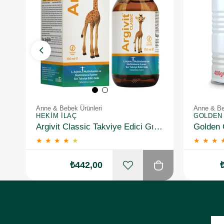
Anne & Bebek Ürünleri
Anne & Be
HEKIM İLAÇ
GOLDEN
Argivit Classic Takviye Edici Gıda 150 ml
★
★
★
★
★
★
★
★
₺442,00