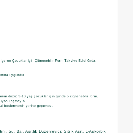
 İçeren Çocuklar için Çiğnenebilir Form Takviye Edici Gıda.
nımına uygundur.
anım dozu: 3-10 yaş çocuklar için günde 5 çiğnenebilir form.
rsiyonu aşmayın.
mal beslenmenin yerine geçemez.
ini, Su, Bal, Asitlik Düzenleyici: Sitrik Asit, L-Askorbik