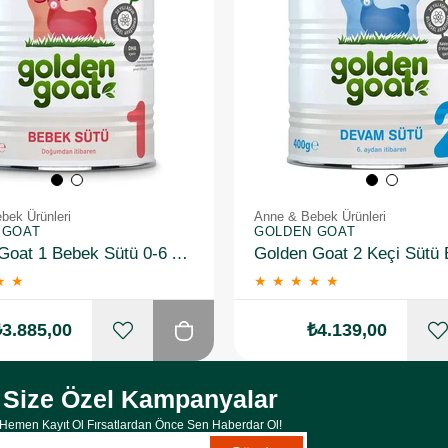
bek Ürünleri
Anne & Bebek Ürünleri
 GOAT
GOLDEN GOAT
Golden Goat 1 Bebek Sütü 0-6 Ay 400 gr 6 Adet
★
★
★
★
★
★
★
₺3.885,00
₺4.139,00
Size Özel Kampanyalar
Hemen Kayıt Ol Fırsatlardan Önce Sen Haberdar Ol!