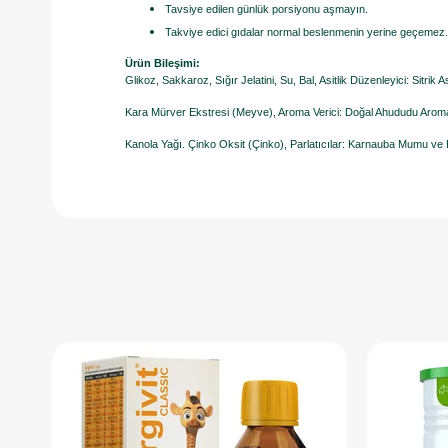
Tavsiye edilen günlük porsiyonu aşmayın.
Takviye edici gıdalar normal beslenmenin yerine geçemez.
Ürün Bileşimi:
Glikoz, Sakkaroz, Sığır Jelatini, Su, Bal, Asitlik Düzenleyici: Sitrik
Kara Mürver Ekstresi (Meyve), Aroma Verici: Doğal Ahududu Aroması
Kanola Yağı. Çinko Oksit (Çinko), Parlatıcılar: Karnauba Mumu 