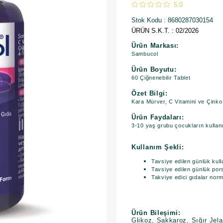
5.0
Stok Kodu
8680287030154
ÜRÜN S.K.T. : 02/2026
Ürün Markası:
Sambucol
Ürün Boyutu:
60 Çiğnenebilir Tablet
Özet Bilgi:
Kara Mürver, C Vitamini ve Çinko
Ürün Faydaları:
3-10 yaş grubu çocukların kulla
Kullanım Şekli:
Tavsiye edilen günlük kull
Tavsiye edilen günlük po
Takviye edici gıdalar nor
Ürün Bileşimi:
Glikoz, Sakkaroz, Sığır Jelat