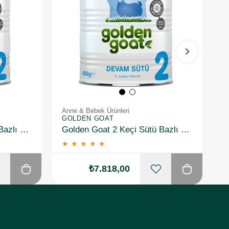
Anne & Bebek Ürünleri
A
GOLDEN GOAT
G
Golden Goat 2 Keçi Sütü Bazlı Ürün 400gr 6 Adet
Golden Goat 2 Keçi Sütü Bazlı Ürün 400gr 12 Adet
★
★
★
★
★
₺7.818,00