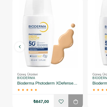
Güneş Ürünleri
Güneş Ürü
BIODERMA
BIODER
Bioderma Photoderm XDefense Ultra Fluid Light 40 ml 50 Faktör Renkli Güneş Kremi
★
★
★
★
★
★
★
★
₺847,00