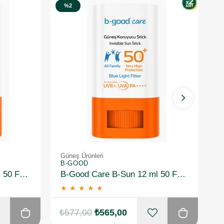
%2
Güneş Ürünleri
G
B-GOOD
B
B-Good Care B-Sun 12 ml 50 Faktör Güneş Koruyucu Stick
B-Good Care B-Sun 12 ml 50 Faktör Güneş Koruyucu Stick 2 Adet
★
★
★
★
★
₺577,00
₺565,00