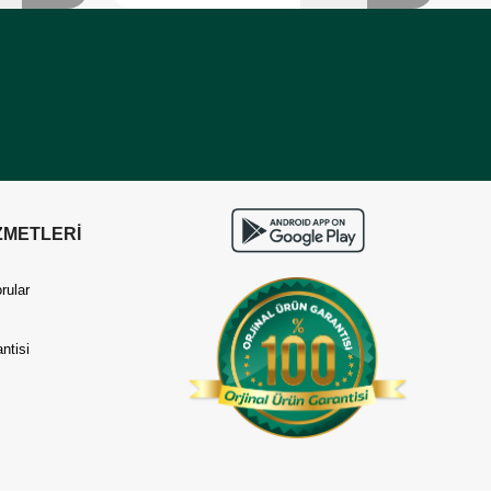
ZMETLERİ
rular
ntisi