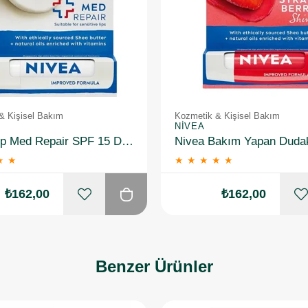
& Kişisel Bakım
Kozmetik & Kişisel Bakım
NIVEA
Nivea Lip Med Repair SPF 15 Dudak Bakım Kremi 4,8gr
★
★
★
★
★
★
★
₺162,00
₺162,00
Benzer Ürünler