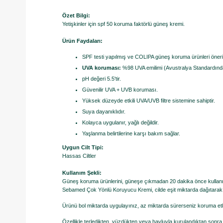
Özet Bilgi:
Yetişkinler için spf 50 koruma faktörlü güneş kremi.
Ürün Faydaları:
SPF testi yapılmış ve COLIPA güneş koruma ürünleri öneriler
UVA koruması:
%98 UVA emilimi (Avustralya Standardınd
pH değeri 5.5'tir.
Güvenilir UVA + UVB koruması.
Yüksek düzeyde etkili UVA/UVB filtre sistemine sahiptir.
Suya dayanıklıdır.
Kolayca uygulanır, yağlı değildir.
Yaşlanma belirtilerine karşı bakım sağlar.
Uygun Cilt Tipi:
Hassas Ciltler
Kullanım Şekli:
Güneş koruma ürünlerini, güneşe çıkmadan 20 dakika önce kullanı
Sebamed Çok Yönlü Koruyucu Kremi, cilde eşit miktarda dağıtarak 
Ürünü bol miktarda uygulayınız, az miktarda sürerseniz koruma etki
Özellikle terledikten, yüzdükten veya havluyla kurulandıktan sonr