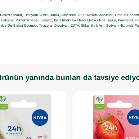
 Gliseril Stearat, Titanyum Di-xid (Nano), Dimetikon, VP / Eikosen Kopolimeri, Cete-aril İsono
ksistearat, Mikrokristal hattı Selüloz, Bis-Etilheksiloksifenol Metoksifenil Triazin, Panthenol, Tok
ce Dietilheksil Butamido Triazone, Disodyum EDTA, Silika, Sitrik Asit, Sodyum Hidroksit, Parfum
rünün yanında bunları da tavsiye ediy