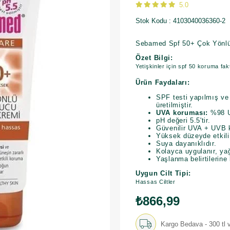
5.0
Stok Kodu
4103040036360-2
Sebamed Spf 50+ Çok Yönlü
Özet Bilgi:
Yetişkinler için spf 50 koruma fa
Ürün Faydaları:
SPF testi yapılmış ve
üretilmiştir.
UVA koruması:
%98 UV
pH değeri 5.5'tir.
Güvenilir UVA + UVB 
Yüksek düzeyde etkili 
Suya dayanıklıdır.
Kolayca uygulanır, yağl
Yaşlanma belirtilerine
Uygun Cilt Tipi:
Hassas Ciltler
₺866,99
Kargo Bedava - 300 tl v