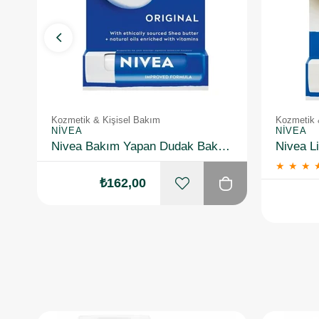
Kozmetik & Kişisel Bakım
Kozmetik 
NIVEA
NIVEA
Nivea Bakım Yapan Dudak Bakım Kremi Orginal 4,8 gr
★
★
★
₺162,00