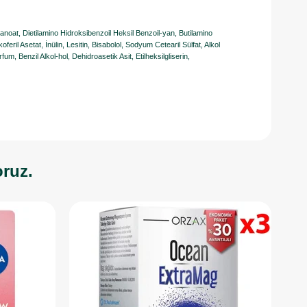
nanoat, Dietilamino Hidroksibenzoil Heksil Benzoil-yan, Butilamino
oferil Asetat, İnülin, Lesitin, Bisabolol, Sodyum Cetearil Sülfat, Alkol
, Benzil Alkol-hol, Dehidroasetik Asit, Etilheksilgliserin,
oruz.