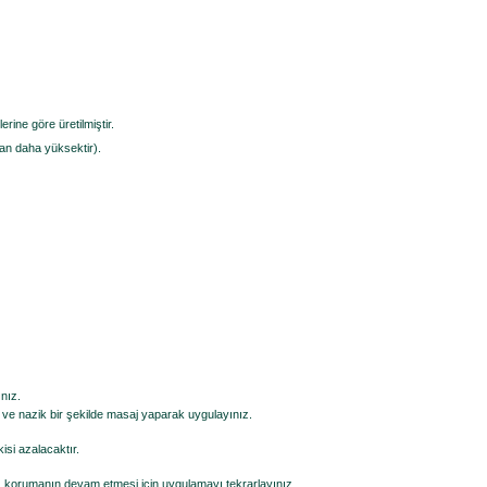
ine göre üretilmiştir.
an daha yüksektir).
nız.
ve nazik bir şekilde masaj yaparak uygulayınız.
si azalacaktır.
a, korumanın devam etmesi için uygulamayı tekrarlayınız.