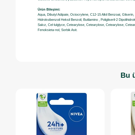
Ürün Bileşimi:
Aqua, Dibutyl Adipate, Octocrylene, C12-15 Alkil Benzoat, Gliserin,
Hidroksibenzoil Heksil Benzoil, Butilamino , Poligliseril-2 Dipolihidro
Sakız, Cel-lulglyce, Cetearylose, Cetearylose, Cetearylose, Cetearyl
Fenoksieta-nol, Sorbik Asit.
Bu ü