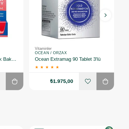
Vitaminler
K
OCEAN / ORZAX
I
Nivea Bakım Yapan Dudak Bakım Kremi Straw Berry 4,8 gr
Ocean Extramag 90 Tablet 3'lü
★
★
★
★
★
₺1.975,00
₺1.6