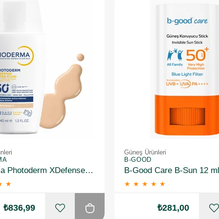
nleri
Güneş Ürünleri
MA
B-GOOD
Bioderma Photoderm XDefense Ultra Fluid Very Light 40 ml 50 Faktör Renkli Güneş Kremi
★
★
★
★
★
★
★
₺836,99
₺281,00