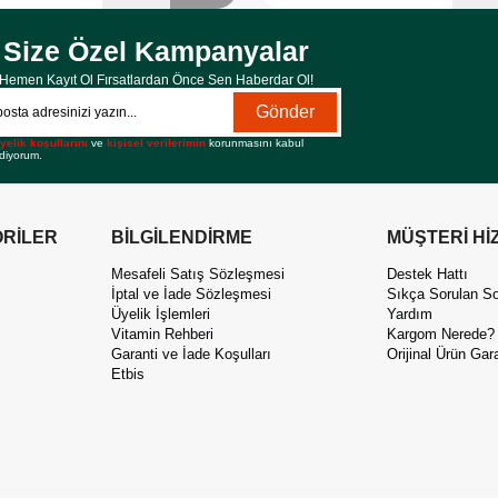
Size Özel Kampanyalar
Hemen Kayıt Ol Fırsatlardan Önce Sen Haberdar Ol!
Gönder
yelik koşullarını
ve
kişisel verilerimin
korunmasını kabul
diyorum.
RİLER
BİLGİLENDİRME
MÜŞTERİ Hİ
Mesafeli Satış Sözleşmesi
Destek Hattı
İptal ve İade Sözleşmesi
Sıkça Sorulan So
Üyelik İşlemleri
Yardım
Vitamin Rehberi
Kargom Nerede?
Garanti ve İade Koşulları
Orijinal Ürün Gara
Etbis