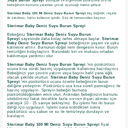
Suyu Burun Spreyi
yumuşak ve ergonomik püskürtme ucu ile
bebeğinizin burnunu yıkamak çocuk oyuncağı haline geliyor.
Sterimar Baby 100 Ml Deniz Suyu Burun Spreyi
ilaç değildir, reçete
ile satılmaz, harici kullanım içindir. Göz ile temasından kaçının.
Sterimar Baby Deniz Suyu Burun Spreyi
Bebeğiniz
Sterimar Baby Deniz Suyu Burun
Spreyi
sayesinde daha kolay nefes almaya başlar.
Sterimar
Baby Deniz Suyu Burun Spreyi
bebeğinizin yaşam ve uyku
kalitesini artırır. Burnunun doğal nem dengesini korur. Burun
temizliğini kolaylaştırır. Burundaki kiri ve mukusu ortadan
kaldırmaya yardımcı olur.
Sterimar Baby Deniz Suyu Burun Spreyi
'nin püskürtücü
ucuna kısa süreli basınç uygulayarak kullanıma hazırlayınız.
Bebeğinizi yan çevirin yatırın veya başını hafif yana eğik
olacak şekilde oturtun.
Sterimar Baby Deniz Suyu Burun
Spreyi
'nin püskürtücü ucunu özenle bebeğinizin burun
deliğine yerleştirin. Püskürtücü uca kısa süreli parmağınız ile
basınç uygulayın. Spreyin bebeğin burnuna
püskürtüldüğünden emin olun. Ardından bebeğinizin burnunu
silebilirsiniz fakat öncelikle fazla sıvının dışarı akması için
yaklaşık 10 - 15 saniye bekleyiniz. Bu işlemi her iki burun
deliği için uygulayın. İşlemi sona erdirdikten sonra
püskürtücü ucu sabun ve su ile temizleyip durulayın ve
kurulayın.
Sterimar Baby 100 Ml Deniz Suyu Burun Spreyi
fiyat