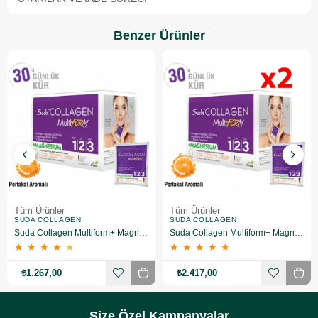
Benzer Ürünler
Tüm Ürünler
Tüm Ürünler
SUDA COLLAGEN
SUDA COLLAGEN
Suda Collagen Multiform+ Magnesium 30 x 15 gr - Portakal Aromalı
Suda Collagen Multiform+ Magnesium 30 x 15 gr - Portakal Aromalı 2 Adet
★
★
★
★
★
★
★
★
★
★
₺1.267,00
₺2.417,00
Size Özel Kampanyalar