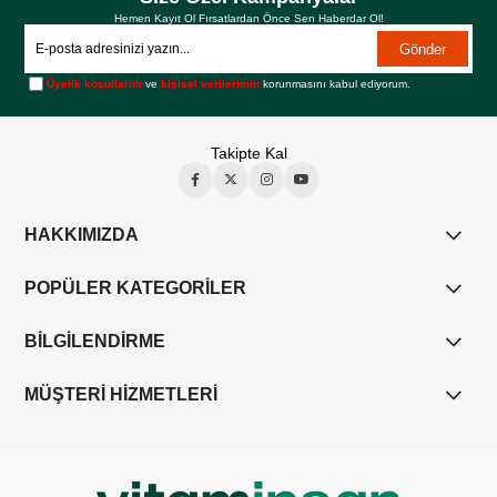
Hemen Kayıt Ol Fırsatlardan Önce Sen Haberdar Ol!
Gönder
Üyelik koşullarını
ve
kişisel verilerimin
korunmasını kabul ediyorum.
Takipte Kal
HAKKIMIZDA
POPÜLER KATEGORİLER
BİLGİLENDİRME
MÜŞTERİ HİZMETLERİ