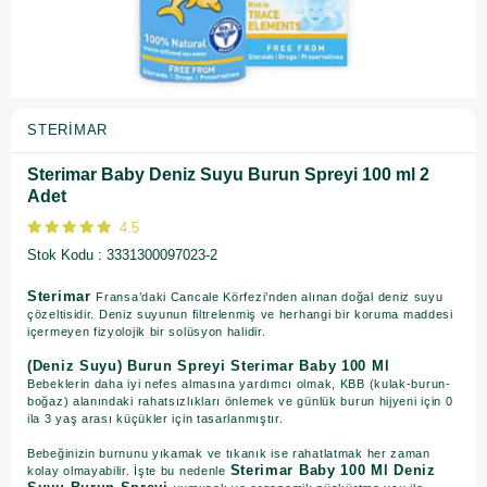
STERIMAR
Sterimar Baby Deniz Suyu Burun Spreyi 100 ml 2
Adet
4.5
Stok Kodu
3331300097023-2
Sterimar
Fransa’daki Cancale Körfezi’nden alınan doğal deniz suyu
çözeltisidir. Deniz suyunun filtrelenmiş ve herhangi bir koruma maddesi
içermeyen fizyolojik bir solüsyon halidir.
(Deniz Suyu) Burun Spreyi Sterimar Baby 100 Ml
Bebeklerin daha iyi nefes almasına yardımcı olmak, KBB (kulak-burun-
boğaz) alanındaki rahatsızlıkları önlemek ve günlük burun hijyeni için 0
ila 3 yaş arası küçükler için tasarlanmıştır.
Bebeğinizin burnunu yıkamak ve tıkanık ise rahatlatmak her zaman
Sterimar Baby 100 Ml Deniz
kolay olmayabilir. İşte bu nedenle