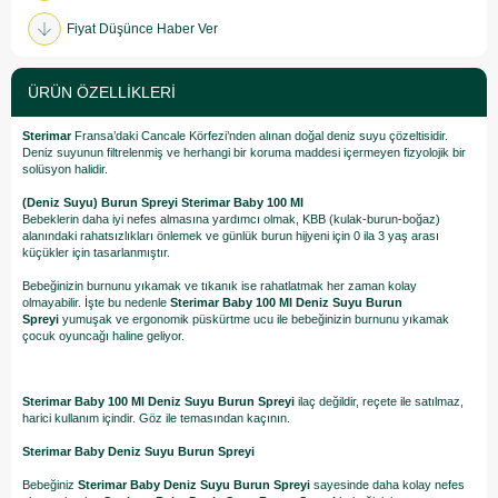
Fiyat Düşünce Haber Ver
ÜRÜN ÖZELLIKLERI
Sterimar
Fransa’daki Cancale Körfezi’nden alınan doğal deniz suyu çözeltisidir.
Deniz suyunun filtrelenmiş ve herhangi bir koruma maddesi içermeyen fizyolojik bir
solüsyon halidir.
(Deniz Suyu) Burun Spreyi Sterimar Baby 100 Ml
Bebeklerin daha iyi nefes almasına yardımcı olmak, KBB (kulak-burun-boğaz)
alanındaki rahatsızlıkları önlemek ve günlük burun hijyeni için 0 ila 3 yaş arası
küçükler için tasarlanmıştır.
Bebeğinizin burnunu yıkamak ve tıkanık ise rahatlatmak her zaman kolay
olmayabilir. İşte bu nedenle
Sterimar Baby 100 Ml Deniz Suyu Burun
Spreyi
yumuşak ve ergonomik püskürtme ucu ile bebeğinizin burnunu yıkamak
çocuk oyuncağı haline geliyor.
Sterimar Baby 100 Ml Deniz Suyu Burun Spreyi
ilaç değildir, reçete ile satılmaz,
harici kullanım içindir. Göz ile temasından kaçının.
Sterimar Baby Deniz Suyu Burun Spreyi
Bebeğiniz
Sterimar Baby Deniz Suyu Burun Spreyi
sayesinde daha kolay nefes