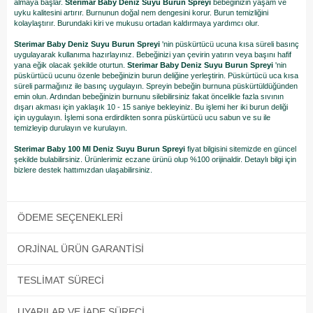
almaya başlar.
Sterimar Baby Deniz Suyu Burun Spreyi
bebeğinizin yaşam ve
uyku kalitesini artırır. Burnunun doğal nem dengesini korur. Burun temizliğini
kolaylaştırır. Burundaki kiri ve mukusu ortadan kaldırmaya yardımcı olur.
Sterimar Baby Deniz Suyu Burun Spreyi
'nin püskürtücü ucuna kısa süreli basınç
uygulayarak kullanıma hazırlayınız. Bebeğinizi yan çevirin yatırın veya başını hafif
yana eğik olacak şekilde oturtun.
Sterimar Baby Deniz Suyu Burun Spreyi
'nin
püskürtücü ucunu özenle bebeğinizin burun deliğine yerleştirin. Püskürtücü uca kısa
süreli parmağınız ile basınç uygulayın. Spreyin bebeğin burnuna püskürtüldüğünden
emin olun. Ardından bebeğinizin burnunu silebilirsiniz fakat öncelikle fazla sıvının
dışarı akması için yaklaşık 10 - 15 saniye bekleyiniz. Bu işlemi her iki burun deliği
için uygulayın. İşlemi sona erdirdikten sonra püskürtücü ucu sabun ve su ile
temizleyip durulayın ve kurulayın.
Sterimar Baby 100 Ml Deniz Suyu Burun Spreyi
fiyat bilgisini sitemizde en güncel
şekilde bulabilirsiniz. Ürünlerimiz eczane ürünü olup %100 orijinaldir. Detaylı bilgi için
bizlere destek hattımızdan ulaşabilirsiniz.
ÖDEME SEÇENEKLERI
ORJINAL ÜRÜN GARANTISI
TESLIMAT SÜRECI
UYARILAR VE İADE SÜRECI