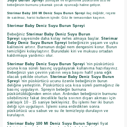
Suyu Burun Spreyi
yumuşak ve ergonomik püskürtme ucu ile
bebeğinizin burnunu yıkamak çocuk oyuncağı haline geliyor.
Sterimar Baby 100 Ml Deniz Suyu Burun Spreyi
ilaç değildir, reçete
ile satılmaz, harici kullanım içindir. Göz ile temasından kaçının.
Sterimar Baby Deniz Suyu Burun Spreyi
Bebeğiniz
Sterimar Baby Deniz Suyu Burun
Spreyi
sayesinde daha kolay nefes almaya başlar.
Sterimar
Baby Deniz Suyu Burun Spreyi
bebeğinizin yaşam ve uyku
kalitesini artırır. Burnunun doğal nem dengesini korur. Burun
temizliğini kolaylaştırır. Burundaki kiri ve mukusu ortadan
kaldırmaya yardımcı olur.
Sterimar Baby Deniz Suyu Burun Spreyi
'nin püskürtücü
ucuna kısa süreli basınç uygulayarak kullanıma hazırlayınız.
Bebeğinizi yan çevirin yatırın veya başını hafif yana eğik
olacak şekilde oturtun.
Sterimar Baby Deniz Suyu Burun
Spreyi
'nin püskürtücü ucunu özenle bebeğinizin burun
deliğine yerleştirin. Püskürtücü uca kısa süreli parmağınız ile
basınç uygulayın. Spreyin bebeğin burnuna
püskürtüldüğünden emin olun. Ardından bebeğinizin burnunu
silebilirsiniz fakat öncelikle fazla sıvının dışarı akması için
yaklaşık 10 - 15 saniye bekleyiniz. Bu işlemi her iki burun
deliği için uygulayın. İşlemi sona erdirdikten sonra
püskürtücü ucu sabun ve su ile temizleyip durulayın ve
kurulayın.
Sterimar Baby 100 Ml Deniz Suyu Burun Spreyi
fiyat