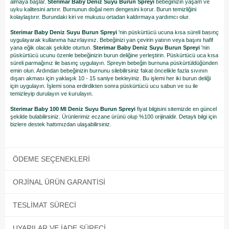
almaya başlar.
Sterimar Baby Deniz Suyu Burun Spreyi
bebeğinizin yaşam ve
uyku kalitesini artırır. Burnunun doğal nem dengesini korur. Burun temizliğini
kolaylaştırır. Burundaki kiri ve mukusu ortadan kaldırmaya yardımcı olur.
Sterimar Baby Deniz Suyu Burun Spreyi
'nin püskürtücü ucuna kısa süreli basınç
uygulayarak kullanıma hazırlayınız. Bebeğinizi yan çevirin yatırın veya başını hafif
yana eğik olacak şekilde oturtun.
Sterimar Baby Deniz Suyu Burun Spreyi
'nin
püskürtücü ucunu özenle bebeğinizin burun deliğine yerleştirin. Püskürtücü uca kısa
süreli parmağınız ile basınç uygulayın. Spreyin bebeğin burnuna püskürtüldüğünden
emin olun. Ardından bebeğinizin burnunu silebilirsiniz fakat öncelikle fazla sıvının
dışarı akması için yaklaşık 10 - 15 saniye bekleyiniz. Bu işlemi her iki burun deliği
için uygulayın. İşlemi sona erdirdikten sonra püskürtücü ucu sabun ve su ile
temizleyip durulayın ve kurulayın.
Sterimar Baby 100 Ml Deniz Suyu Burun Spreyi
fiyat bilgisini sitemizde en güncel
şekilde bulabilirsiniz. Ürünlerimiz eczane ürünü olup %100 orijinaldir. Detaylı bilgi için
bizlere destek hattımızdan ulaşabilirsiniz.
ÖDEME SEÇENEKLERI
ORJINAL ÜRÜN GARANTISI
TESLIMAT SÜRECI
UYARILAR VE İADE SÜRECI