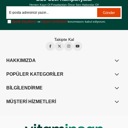
Hemen Kayıt Ol Fırsatlardan Önce Sen Haberdar Ol!
Gönder
Üyelik koşullarını
ve
kişisel verilerimin
korunmasını kabul ediyorum.
Takipte Kal
HAKKIMIZDA
POPÜLER KATEGORİLER
BİLGİLENDİRME
MÜŞTERİ HİZMETLERİ