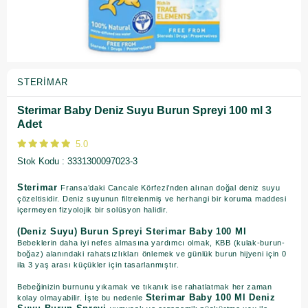
STERIMAR
Sterimar Baby Deniz Suyu Burun Spreyi 100 ml 3
Adet
5.0
Stok Kodu
3331300097023-3
Sterimar
Fransa’daki Cancale Körfezi’nden alınan doğal deniz suyu
çözeltisidir. Deniz suyunun filtrelenmiş ve herhangi bir koruma maddesi
içermeyen fizyolojik bir solüsyon halidir.
(Deniz Suyu) Burun Spreyi Sterimar Baby 100 Ml
Bebeklerin daha iyi nefes almasına yardımcı olmak, KBB (kulak-burun-
boğaz) alanındaki rahatsızlıkları önlemek ve günlük burun hijyeni için 0
ila 3 yaş arası küçükler için tasarlanmıştır.
Bebeğinizin burnunu yıkamak ve tıkanık ise rahatlatmak her zaman
Sterimar Baby 100 Ml Deniz
kolay olmayabilir. İşte bu nedenle