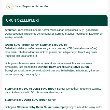
Fiyat Düşünce Haber Ver
ÜRÜN ÖZELLIKLERI
Sterimar
Fransa’daki Cancale Körfezi’nden alınan doğal deniz suyu çözeltisidir.
Deniz suyunun filtrelenmiş ve herhangi bir koruma maddesi içermeyen fizyolojik bir
solüsyon halidir.
(Deniz Suyu) Burun Spreyi Sterimar Baby 100 Ml
Bebeklerin daha iyi nefes almasına yardımcı olmak, KBB (kulak-burun-boğaz)
alanındaki rahatsızlıkları önlemek ve günlük burun hijyeni için 0 ila 3 yaş arası
küçükler için tasarlanmıştır.
Bebeğinizin burnunu yıkamak ve tıkanık ise rahatlatmak her zaman kolay
olmayabilir. İşte bu nedenle
Sterimar Baby 100 Ml Deniz Suyu Burun
Spreyi
yumuşak ve ergonomik püskürtme ucu ile bebeğinizin burnunu yıkamak
çocuk oyuncağı haline geliyor.
Sterimar Baby 100 Ml Deniz Suyu Burun Spreyi
ilaç değildir, reçete ile satılmaz,
harici kullanım içindir. Göz ile temasından kaçının.
Sterimar Baby Deniz Suyu Burun Spreyi
Bebeğiniz
Sterimar Baby Deniz Suyu Burun Spreyi
sayesinde daha kolay nefes