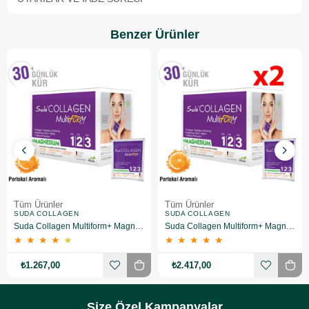
Benzer Ürünler
Tüm Ürünler
Tüm Ürünler
SUDA COLLAGEN
SUDA COLLAGEN
Suda Collagen Multiform+ Magnesium 30 x 15 gr - Portakal Aromalı
Suda Collagen Multiform+ Magnesium 30 x 15 gr - Portakal Aromalı 2 Adet
★
★
★
★
★
★
★
★
★
★
₺1.267,00
₺2.417,00
Size Özel Kampanyalar