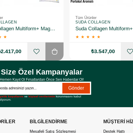
er
Tüm Ürünler
OLLAGEN
SUDA COLLAGEN
Suda Collagen Multiform+ Magnesium 30 x 15 gr - Portakal Aromalı 2 Adet
★
★
★
★
★
★
★
₺2.417,00
₺3.547,00
Size Özel Kampanyalar
Hemen Kayıt Ol Fırsatlardan Önce Sen Haberdar Ol!
Gönder
yelik koşullarını
ve
kişisel verilerimin
korunmasını kabul
diyorum.
RİLER
BİLGİLENDİRME
MÜŞTERİ Hİ
Mesafeli Satış Sözleşmesi
Destek Hattı