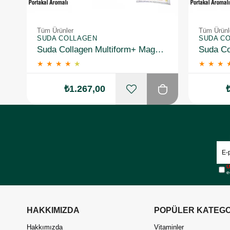
Tüm Ürünler
Tüm Ürünl
SUDA COLLAGEN
SUDA C
Suda Collagen Multiform+ Magnesium 30 x 15 gr - Portakal Aromalı
★
★
★
★
★
★
★
★
₺1.267,00
Ü
e
HAKKIMIZDA
POPÜLER KATEGO
Hakkımızda
Vitaminler