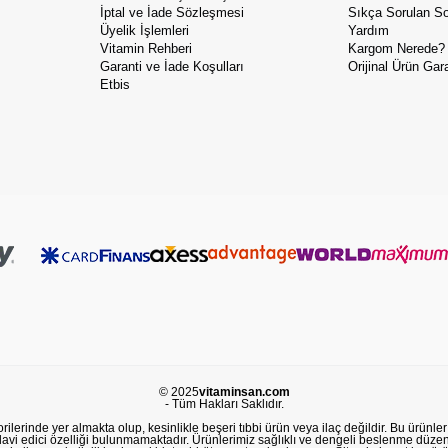
İptal ve İade Sözleşmesi
Sıkça Sorulan So
Üyelik İşlemleri
Yardım
Vitamin Rehberi
Kargom Nerede?
Garanti ve İade Koşulları
Orijinal Ürün Gara
Etbis
© 2025
vitaminsan.com
- Tüm Hakları Saklıdır.
lerinde yer almakta olup, kesinlikle beşeri tıbbi ürün veya ilaç değildir. Bu ürünler 
avi edici özelliği bulunmamaktadır. Ürünlerimiz sağlıklı ve dengeli beslenme düzeni