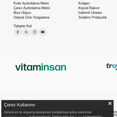
Kvkk Aydınlatma Metni
Kolajen
Çerez Aydınlatma Metni
Kişisel Bakım
Bize Ulaşın
İndirimli Ürünler
Orijinal Ürün Sorgulama
Sindirim Probiyotik
Takipte Kal
Çerez Kullanımı
Web sitemizde sunulan ürünler, vitaminler ve gıda takviyeleri kategori
Sizlere en iyi alışveriş deneyimini sunabilmek adına sitemizde
yapmamakta ve satılan ürünlerin herhangi bir hastalığı önleyici veya ted
çerezler(cookies)
kullanmaktayız. Detaylı bilgi için
Kvkk
sözleşmesini