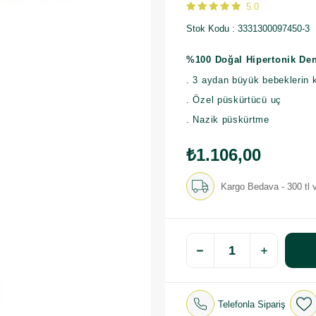
5.0
Stok Kodu
3331300097450-3
%100 Doğal Hipertonik De
. 3 aydan büyük bebeklerin 
. Özel püskürtücü uç
. Nazik püskürtme
₺1.106,00
Kargo Bedava - 300 tl v
Telefonla Sipariş