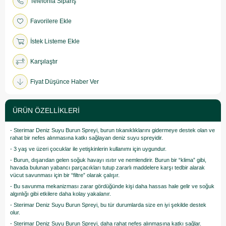
Telefonla Sipariş
Favorilere Ekle
İstek Listeme Ekle
Karşılaştır
Fiyat Düşünce Haber Ver
ÜRÜN ÖZELLIKLERI
- Sterimar Deniz Suyu Burun Spreyi, burun tıkanıklıklarını gidermeye destek olan ve
rahat bir nefes alınmasına katkı sağlayan deniz suyu spreyidir.
- 3 yaş ve üzeri çocuklar ile yetişkinlerin kullanımı için uygundur.
- Burun, dışarıdan gelen soğuk havayı ısıtır ve nemlendirir. Burun bir “klima” gibi,
havada bulunan yabancı parçacıkları tutup zararlı maddelere karşı tedbir alarak
vücut savunması için bir “filtre” olarak çalışır.
- Bu savunma mekanizması zarar gördüğünde kişi daha hassas hale gelir ve soğuk
algınlığı gibi etkilere daha kolay yakalanır.
- Sterimar Deniz Suyu Burun Spreyi, bu tür durumlarda size en iyi şekilde destek
olur.
- Sterimar Deniz Suyu Burun Spreyi, daha rahat nefes alınmasına katkı sağlar.