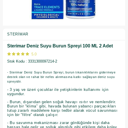
STERIMAR
Sterimar Deniz Suyu Burun Spreyi 100 ML 2 Adet
5.0
Stok Kodu
3331300097214-2
- Sterimar Deniz Suyu Burun Spreyi, burun tıkanıklıklarını gidermeye
destek olan ve rahat bir nefes alınmasına katkı sağlayan deniz suyu
spreyidir.
- 3 yaş ve üzeri çocuklar ile yetişkinlerin kullanımı için
uygundur.
- Burun, dışarıdan gelen soğuk havayı ısıtır ve nemlendirir.
Burun bir “klima” gibi, havada bulunan yabancı parçacıkları
tutup zararlı maddelere karşı tedbir alarak vücut savunması
için bir “filtre” olarak çalışır.
- Bu savunma mekanizması zarar gördüğünde kişi daha
hassas hale gelir ve soğuk algınlığı gibi etkilere daha kolay