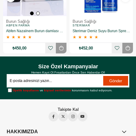
Burun Sağlığı
Burun Sağlığı
ABFEN FARMA
STERIMAR
Abfen Nazalnem Burun damlası 30 ml
Sterimar Deniz Suyu Burun Spreyi 100 ML
★
★
★
★
★
★
★
★
★
★
₺450,00
₺452,00
Size Özel Kampanyalar
Hemen Kayıt Ol Fırsatlardan Önce Sen Haberdar Ol!
Gönder
Üyelik koşullarını
ve
kişisel verilerimin
korunmasını kabul ediyorum.
Takipte Kal
HAKKIMIZDA