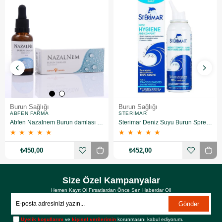
Burun Sağlığı
Burun Sağlığı
ABFEN FARMA
STERIMAR
Abfen Nazalnem Burun damlası 30 ml
Sterimar Deniz Suyu Burun Spreyi 100 ML
★
★
★
★
★
★
★
★
★
★
₺450,00
₺452,00
Size Özel Kampanyalar
Hemen Kayıt Ol Fırsatlardan Önce Sen Haberdar Ol!
Gönder
Üyelik koşullarını
ve
kişisel verilerimin
korunmasını kabul ediyorum.