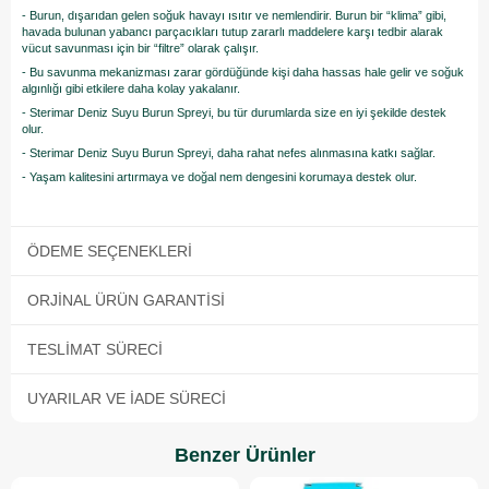
- Burun, dışarıdan gelen soğuk havayı ısıtır ve nemlendirir. Burun bir “klima” gibi,
havada bulunan yabancı parçacıkları tutup zararlı maddelere karşı tedbir alarak
vücut savunması için bir “filtre” olarak çalışır.
- Bu savunma mekanizması zarar gördüğünde kişi daha hassas hale gelir ve soğuk
algınlığı gibi etkilere daha kolay yakalanır.
- Sterimar Deniz Suyu Burun Spreyi, bu tür durumlarda size en iyi şekilde destek
olur.
- Sterimar Deniz Suyu Burun Spreyi, daha rahat nefes alınmasına katkı sağlar.
- Yaşam kalitesini artırmaya ve doğal nem dengesini korumaya destek olur.
ÖDEME SEÇENEKLERI
ORJINAL ÜRÜN GARANTISI
TESLIMAT SÜRECI
UYARILAR VE İADE SÜRECI
Benzer Ürünler