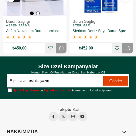
Burun Sağlığı
Burun Sağlığı
ABFEN FARMA
STERIMAR
Abfen Nazalnem Burun damlası 30 ml
Sterimar Deniz Suyu Burun Spreyi 100 ML
★
★
★
★
★
★
★
★
★
★
₺450,00
₺452,00
Size Özel Kampanyalar
Hemen Kayıt Ol Fırsatlardan Önce Sen Haberdar Ol!
Gönder
Üyelik koşullarını
ve
kişisel verilerimin
korunmasını kabul ediyorum.
Takipte Kal
HAKKIMIZDA