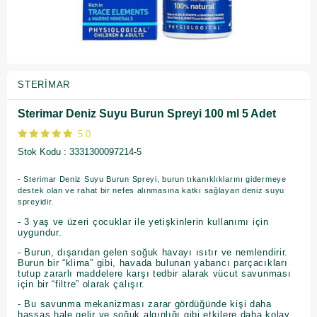
STERIMAR
Sterimar Deniz Suyu Burun Spreyi 100 ml 5 Adet
5.0
Stok Kodu
3331300097214-5
- Sterimar Deniz Suyu Burun Spreyi, burun tıkanıklıklarını gidermeye
destek olan ve rahat bir nefes alınmasına katkı sağlayan deniz suyu
spreyidir.
- 3 yaş ve üzeri çocuklar ile yetişkinlerin kullanımı için
uygundur.
- Burun, dışarıdan gelen soğuk havayı ısıtır ve nemlendirir.
Burun bir “klima” gibi, havada bulunan yabancı parçacıkları
tutup zararlı maddelere karşı tedbir alarak vücut savunması
için bir “filtre” olarak çalışır.
- Bu savunma mekanizması zarar gördüğünde kişi daha
hassas hale gelir ve soğuk algınlığı gibi etkilere daha kolay