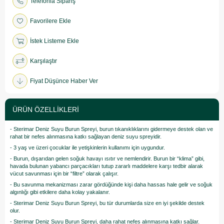
Telefonla Sipariş
Favorilere Ekle
İstek Listeme Ekle
Karşılaştır
Fiyat Düşünce Haber Ver
ÜRÜN ÖZELLIKLERI
- Sterimar Deniz Suyu Burun Spreyi, burun tıkanıklıklarını gidermeye destek olan ve
rahat bir nefes alınmasına katkı sağlayan deniz suyu spreyidir.
- 3 yaş ve üzeri çocuklar ile yetişkinlerin kullanımı için uygundur.
- Burun, dışarıdan gelen soğuk havayı ısıtır ve nemlendirir. Burun bir “klima” gibi,
havada bulunan yabancı parçacıkları tutup zararlı maddelere karşı tedbir alarak
vücut savunması için bir “filtre” olarak çalışır.
- Bu savunma mekanizması zarar gördüğünde kişi daha hassas hale gelir ve soğuk
algınlığı gibi etkilere daha kolay yakalanır.
- Sterimar Deniz Suyu Burun Spreyi, bu tür durumlarda size en iyi şekilde destek
olur.
- Sterimar Deniz Suyu Burun Spreyi, daha rahat nefes alınmasına katkı sağlar.