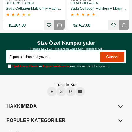
SUDA COLLAGEN
SUDA COLLAGEN
Suda Collagen Multiform+ Magnesium 30 x 15 gr - Portakal Aromalı
Suda Collagen Multiform+ Magnesium 30 x 15 gr - Portakal Aromalı 2 Adet
★
★
★
★
★
★
★
★
★
★
₺1.267,00
₺2.417,00
Size Özel Kampanyalar
Hemen Kayıt Ol Fırsatlardan Önce Sen Haberdar Ol!
Gönder
Üyelik koşullarını
ve
kişisel verilerimin
korunmasını kabul ediyorum.
Takipte Kal
HAKKIMIZDA
POPÜLER KATEGORİLER