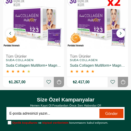
Tüm Ürünler
Tüm Ürünler
SUDA COLLAGEN
SUDA COLLAGEN
Suda Collagen Multiform+ Magnesium 30 x 15 gr - Portakal Aromalı
Suda Collagen Multiform+ Magnesium 30 x 15 gr - Portakal Aromalı 2 Adet
★
★
★
★
★
★
★
★
★
★
₺1.267,00
₺2.417,00
Size Özel Kampanyalar
Hemen Kayıt Ol Fırsatlardan Önce Sen Haberdar Ol!
Gönder
Üyelik koşullarını
ve
kişisel verilerimin
korunmasını kabul ediyorum.