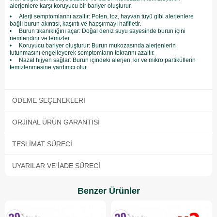
alerjenlere karşı koruyucu bir bariyer oluşturur.
• Alerji semptomlarını azaltır: Polen, toz, hayvan tüyü gibi alerjenlere
bağlı burun akıntısı, kaşıntı ve hapşırmayı hafifletir.
• Burun tıkanıklığını açar: Doğal deniz suyu sayesinde burun içini
nemlendirir ve temizler.
• Koruyucu bariyer oluşturur: Burun mukozasında alerjenlerin
tutunmasını engelleyerek semptomların tekrarını azaltır.
• Nazal hijyen sağlar: Burun içindeki alerjen, kir ve mikro partiküllerin
temizlenmesine yardımcı olur.
ÖDEME SEÇENEKLERI
ORJINAL ÜRÜN GARANTISI
TESLIMAT SÜRECI
UYARILAR VE İADE SÜRECI
Benzer Ürünler