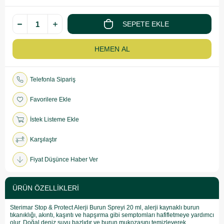
Telefonla Sipariş
Favorilere Ekle
İstek Listeme Ekle
Karşılaştır
Fiyat Düşünce Haber Ver
ÜRÜN ÖZELLIKLERI
Sterimar Stop & Protect Alerji Burun Spreyi 20 ml, alerji kaynaklı burun
tıkanıklığı, akıntı, kaşıntı ve hapşırma gibi semptomları hafifletmeye yardımcı
olur. Doğal deniz suyu bazlıdır ve burun mukozasını temizleyerek