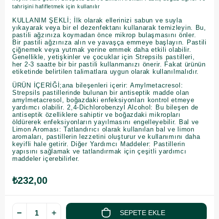
tahrişini hafifletmek için kullanılır
KULLANIM ŞEKLİ; İlk olarak ellerinizi sabun ve suyla
yıkayarak veya bir el dezenfektanı kullanarak temizleyin. Bu,
pastili ağzınıza koymadan önce mikrop bulaşmasını önler.
Bir pastili ağzınıza alın ve yavaşça emmeye başlayın. Pastili
çiğnemek veya yutmak yerine emmek daha etkili olabilir.
Genellikle, yetişkinler ve çocuklar için Strepsils pastilleri,
her 2-3 saatte bir bir pastili kullanmanızı önerir. Fakat ürünün
etiketinde belirtilen talimatlara uygun olarak kullanılmalıdır.
ÜRÜN İÇERİĞİ;ana bileşenleri içerir: Amylmetacresol:
Strepsils pastillerinde bulunan bir antiseptik madde olan
amylmetacresol, boğazdaki enfeksiyonları kontrol etmeye
yardımcı olabilir. 2,4-Dichlorobenzyl Alcohol: Bu bileşen de
antiseptik özelliklere sahiptir ve boğazdaki mikropları
öldürerek enfeksiyonların yayılmasını engelleyebilir. Bal ve
Limon Aroması: Tatlandırıcı olarak kullanılan bal ve limon
aromaları, pastillerin lezzetini oluşturur ve kullanımını daha
keyifli hale getirir. Diğer Yardımcı Maddeler: Pastillerin
yapısını sağlamak ve tatlandırmak için çeşitli yardımcı
maddeler içerebilirler.
₺232,00