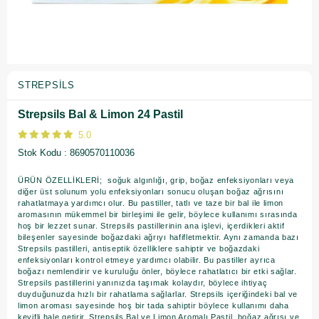
STREPSILS
Strepsils Bal & Limon 24 Pastil
5.0
Stok Kodu
8690570110036
ÜRÜN ÖZELLİKLERİ; soğuk algınlığı, grip, boğaz enfeksiyonları veya
diğer üst solunum yolu enfeksiyonları sonucu oluşan boğaz ağrısını
rahatlatmaya yardımcı olur. Bu pastiller, tatlı ve taze bir bal ile limon
aromasının mükemmel bir birleşimi ile gelir, böylece kullanımı sırasında
hoş bir lezzet sunar. Strepsils pastillerinin ana işlevi, içerdikleri aktif
bileşenler sayesinde boğazdaki ağrıyı hafifletmektir. Aynı zamanda bazı
Strepsils pastilleri, antiseptik özelliklere sahiptir ve boğazdaki
enfeksiyonları kontrol etmeye yardımcı olabilir. Bu pastiller ayrıca
boğazı nemlendirir ve kuruluğu önler, böylece rahatlatıcı bir etki sağlar.
Strepsils pastillerini yanınızda taşımak kolaydır, böylece ihtiyaç
duyduğunuzda hızlı bir rahatlama sağlarlar. Strepsils içeriğindeki bal ve
limon aroması sayesinde hoş bir tada sahiptir böylece kullanımı daha
keyifli hale getirir. Strepsils Bal ve Limon Aromalı Pastil, boğaz ağrısı ve