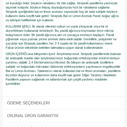
ve kuruluğu önler, böylece rahatlatıcı bir etki sağlar. Strepsils pastillerini yanınızda
taşımak kolaydır, böylece ihtiyaç duyduğunuzda hızlı bir rahatlama sağlarlar.
Strepsils içeriğindeki bal ve limon aroması sayesinde hoş bir tada sahiptir böylece
kullanımı daha keyifli hale getirir. Strepsils Bal ve Limon Aromalı Pastil, boğaz ağrısı
ve tahrişini hafifletmek için kullanılır
KULLANIM ŞEKLİ; İlk olarak ellerinizi sabun ve suyla yıkayarak veya bir el
dezenfektanı kullanarak temizleyin. Bu, pastili ağzınıza koymadan önce mikrop
bulaşmasını önler. Bir pastili ağzınıza alın ve yavaşça emmeye başlayın. Pastili
çiğnemek veya yutmak yerine emmek daha etkili olabilir. Genellikle, yetişkinler ve
çocuklar için Strepsils pastilleri, her 2-3 saatte bir bir pastili kullanmanızı önerir.
Fakat ürünün etiketinde belirtilen talimatlara uygun olarak kullanılmalıdır.
ÜRÜN İÇERİĞİ;ana bileşenleri içerir: Amylmetacresol: Strepsils pastillerinde bulunan
bir antiseptik madde olan amylmetacresol, boğazdaki enfeksiyonları kontrol etmeye
yardımcı olabilir. 2,4-Dichlorobenzyl Alcohol: Bu bileşen de antiseptik özelliklere
sahiptir ve boğazdaki mikropları öldürerek enfeksiyonların yayılmasını engelleyebilir.
Bal ve Limon Aroması: Tatlandırıcı olarak kullanılan bal ve limon aromaları, pastillerin
lezzetini oluşturur ve kullanımını daha keyifli hale getirir. Diğer Yardımcı Maddeler:
Pastillerin yapısını sağlamak ve tatlandırmak için çeşitli yardımcı maddeler
içerebilirler.
ÖDEME SEÇENEKLERI
ORJINAL ÜRÜN GARANTISI