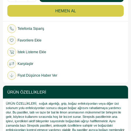
Telefonla Sipariş
Favorilere Ekle
İstek Listeme Ekle
Karşılaştır
Fiyat Düşünce Haber Ver
ÜRÜN ÖZELLIKLERI
ÜRÜN ÖZELLİKLERİ; soğuk algınlığı, grip, boğaz enfeksiyonları veya diğer üst
solunum yolu enfeksiyonları sonucu oluşan boğaz ağrısını rahatlatmaya yardımcı
olur. Bu pastiller, tatlı ve taze bir bal ile limon aromasının mükemmel bir birleşimi ile
gelir, böylece kullanımı sırasında hoş bir lezzet sunar. Strepsils pastillerinin ana
işlevi, içerdikleri aktif bileşenler sayesinde boğazdaki ağrıyı hafifletmektir. Aynı
zamanda bazı Strepsils pastilleri, antiseptik özelliklere sahiptir ve boğazdaki
enfeksiyonları kontrol etmeye yardımcı olabilir. Bu pastiller ayrıca boğazı nemlendirir