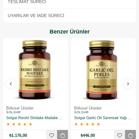
TESLIMAT SÜRECI
UYARILAR VE İADE SÜRECI
Benzer Ürünler
Bitkisel Ürünler
Bitkisel Ürünler
SOLGAR
SOLGAR
Solgar Reishi Shiitake Maitake Mushroom Extract 50 Kapsül
Solgar Garlic Oil Sarımsak Yağı 100 Kapsül
★
★
★
★
★
★
★
★
★
★
₺1.176,00
₺446,00