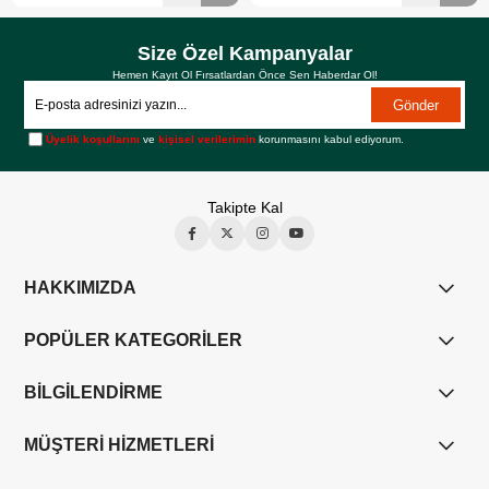
Size Özel Kampanyalar
Hemen Kayıt Ol Fırsatlardan Önce Sen Haberdar Ol!
Gönder
Üyelik koşullarını
ve
kişisel verilerimin
korunmasını kabul ediyorum.
Takipte Kal
HAKKIMIZDA
POPÜLER KATEGORİLER
BİLGİLENDİRME
MÜŞTERİ HİZMETLERİ