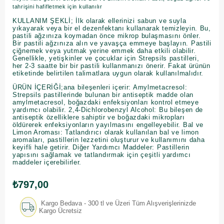
tahrişini hafifletmek için kullanılır
KULLANIM ŞEKLİ; İlk olarak ellerinizi sabun ve suyla
yıkayarak veya bir el dezenfektanı kullanarak temizleyin. Bu,
pastili ağzınıza koymadan önce mikrop bulaşmasını önler.
Bir pastili ağzınıza alın ve yavaşça emmeye başlayın. Pastili
çiğnemek veya yutmak yerine emmek daha etkili olabilir.
Genellikle, yetişkinler ve çocuklar için Strepsils pastilleri,
her 2-3 saatte bir bir pastili kullanmanızı önerir. Fakat ürünün
etiketinde belirtilen talimatlara uygun olarak kullanılmalıdır.
ÜRÜN İÇERİĞİ;ana bileşenleri içerir: Amylmetacresol:
Strepsils pastillerinde bulunan bir antiseptik madde olan
amylmetacresol, boğazdaki enfeksiyonları kontrol etmeye
yardımcı olabilir. 2,4-Dichlorobenzyl Alcohol: Bu bileşen de
antiseptik özelliklere sahiptir ve boğazdaki mikropları
öldürerek enfeksiyonların yayılmasını engelleyebilir. Bal ve
Limon Aroması: Tatlandırıcı olarak kullanılan bal ve limon
aromaları, pastillerin lezzetini oluşturur ve kullanımını daha
keyifli hale getirir. Diğer Yardımcı Maddeler: Pastillerin
yapısını sağlamak ve tatlandırmak için çeşitli yardımcı
maddeler içerebilirler.
₺797,00
Kargo Bedava - 300 tl ve Üzeri Tüm Alışverişlerinizde
Kargo Ücretsiz