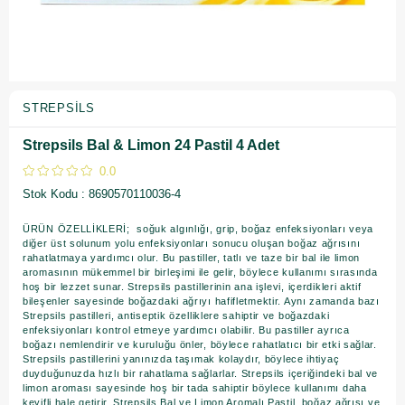
STREPSILS
Strepsils Bal & Limon 24 Pastil 4 Adet
0.0
Stok Kodu
8690570110036-4
ÜRÜN ÖZELLİKLERİ; soğuk algınlığı, grip, boğaz enfeksiyonları veya
diğer üst solunum yolu enfeksiyonları sonucu oluşan boğaz ağrısını
rahatlatmaya yardımcı olur. Bu pastiller, tatlı ve taze bir bal ile limon
aromasının mükemmel bir birleşimi ile gelir, böylece kullanımı sırasında
hoş bir lezzet sunar. Strepsils pastillerinin ana işlevi, içerdikleri aktif
bileşenler sayesinde boğazdaki ağrıyı hafifletmektir. Aynı zamanda bazı
Strepsils pastilleri, antiseptik özelliklere sahiptir ve boğazdaki
enfeksiyonları kontrol etmeye yardımcı olabilir. Bu pastiller ayrıca
boğazı nemlendirir ve kuruluğu önler, böylece rahatlatıcı bir etki sağlar.
Strepsils pastillerini yanınızda taşımak kolaydır, böylece ihtiyaç
duyduğunuzda hızlı bir rahatlama sağlarlar. Strepsils içeriğindeki bal ve
limon aroması sayesinde hoş bir tada sahiptir böylece kullanımı daha
keyifli hale getirir. Strepsils Bal ve Limon Aromalı Pastil, boğaz ağrısı ve