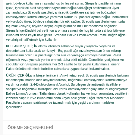
gelir, böylece kullanımı sırasında hoş bir lezzet sunar. Strepsils pastillerinin ana
işlevi, içerdikleri aktif bileşenler sayesinde boğazdaki ağrıyı hafifletmektir. Aynı
zamanda bazı Strepsils pastilleri, antiseptik özelliklere sahiptir ve boğazdaki
enfeksiyonları kontrol etmeye yardımcı olabilir. Bu pastiller ayrıca boğazı nemlendirir
ve kuruluğu önler, böylece rahatlatıcı bir etki sağlar. Strepsils pastillerini yanınızda
taşımak kolaydır, böylece ihtiyaç duyduğunuzda hızlı bir rahatlama sağlarlar.
Strepsils içeriğindeki bal ve limon aroması sayesinde hoş bir tada sahiptir böylece
kullanımı daha keyifli hale getirir. Strepsils Bal ve Limon Aromalı Pastil, boğaz ağrısı
ve tahrişini hafifletmek için kullanılır
KULLANIM ŞEKLİ; İlk olarak ellerinizi sabun ve suyla yıkayarak veya bir el
dezenfektanı kullanarak temizleyin. Bu, pastili ağzınıza koymadan önce mikrop
bulaşmasını önler. Bir pastili ağzınıza alın ve yavaşça emmeye başlayın. Pastili
çiğnemek veya yutmak yerine emmek daha etkili olabilir. Genellikle, yetişkinler ve
çocuklar için Strepsils pastilleri, her 2-3 saatte bir bir pastili kullanmanızı önerir.
Fakat ürünün etiketinde belirtilen talimatlara uygun olarak kullanılmalıdır.
ÜRÜN İÇERİĞİ;ana bileşenleri içerir: Amylmetacresol: Strepsils pastillerinde bulunan
bir antiseptik madde olan amylmetacresol, boğazdaki enfeksiyonları kontrol etmeye
yardımcı olabilir. 2,4-Dichlorobenzyl Alcohol: Bu bileşen de antiseptik özelliklere
sahiptir ve boğazdaki mikropları öldürerek enfeksiyonların yayılmasını engelleyebilir.
Bal ve Limon Aroması: Tatlandırıcı olarak kullanılan bal ve limon aromaları, pastillerin
lezzetini oluşturur ve kullanımını daha keyifli hale getirir. Diğer Yardımcı Maddeler:
Pastillerin yapısını sağlamak ve tatlandırmak için çeşitli yardımcı maddeler
içerebilirler.
ÖDEME SEÇENEKLERI