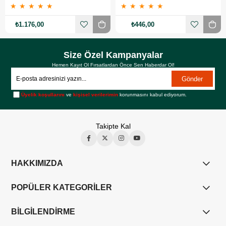
★
★
★
★
★
★
★
★
★
★
₺1.176,00
₺446,00
Size Özel Kampanyalar
Hemen Kayıt Ol Fırsatlardan Önce Sen Haberdar Ol!
Gönder
Üyelik koşullarını
ve
kişisel verilerimin
korunmasını kabul ediyorum.
Takipte Kal
HAKKIMIZDA
POPÜLER KATEGORİLER
BİLGİLENDİRME