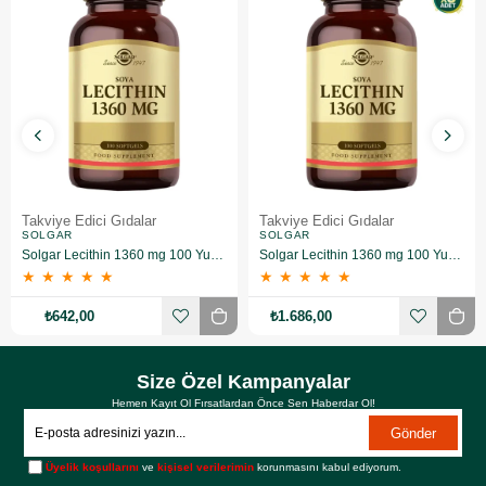
Takviye Edici Gıdalar
Takviye Edici Gıdalar
SOLGAR
SOLGAR
Solgar Lecithin 1360 mg 100 Yumuşak Jelatin Kapsül
Solgar Lecithin 1360 mg 100 Yumuşak Jelatin Kapsül 3 Adet
★
★
★
★
★
★
★
★
★
★
₺642,00
₺1.686,00
Size Özel Kampanyalar
Hemen Kayıt Ol Fırsatlardan Önce Sen Haberdar Ol!
Gönder
Üyelik koşullarını
ve
kişisel verilerimin
korunmasını kabul ediyorum.