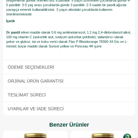
yetişkinlerde günlük önerilen doz 8 pastildir. 5 yaşın üzerindeki çocuklarda günde 4-
5 pastildir. 3-5 yaş arası çocuklarda günde 3 pastildir. 2-3 saatte bir pastili ağızda
yavaşça emerek kullanabilirsiniz. 3 yaşın altındaki çocuklarda kullanımı
önerilmemektedir.
İçerik
Bir
pastil
etken madde olarak 0.6 mg amilmetakrezol, 1.2 mg 2,4-diklorobenzil alkol,
100 mg vitamin C (askorbik asit, sodyum askorbat şeklinde); tatlandırıcı olarak
şeker ve glukoz; tat ve koku verici olarak Flav P Bloodorange 78300-34 Giv ve L-
mentol; boyar madde olarak Sunset yellow ve Ponceau 4R içerir.
ÖDEME SEÇENEKLERI
ORJINAL ÜRÜN GARANTISI
TESLIMAT SÜRECI
UYARILAR VE İADE SÜRECI
Benzer Ürünler