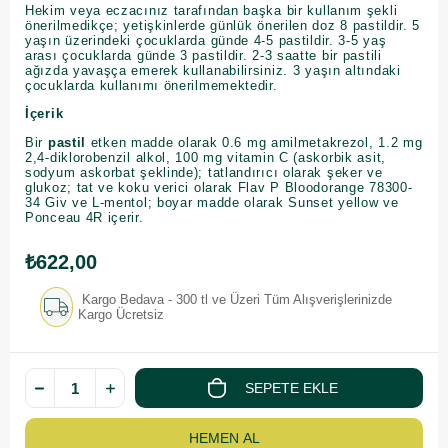
Hekim veya eczacınız tarafından başka bir kullanım şekli
önerilmedikçe; yetişkinlerde günlük önerilen doz 8 pastildir. 5
yaşın üzerindeki çocuklarda günde 4-5 pastildir. 3-5 yaş
arası çocuklarda günde 3 pastildir. 2-3 saatte bir pastili
ağızda yavaşça emerek kullanabilirsiniz. 3 yaşın altındaki
çocuklarda kullanımı önerilmemektedir.
İçerik
Bir
pastil
etken madde olarak 0.6 mg amilmetakrezol, 1.2 mg
2,4-diklorobenzil alkol, 100 mg vitamin C (askorbik asit,
sodyum askorbat şeklinde); tatlandırıcı olarak şeker ve
glukoz; tat ve koku verici olarak Flav P Bloodorange 78300-
34 Giv ve L-mentol; boyar madde olarak Sunset yellow ve
Ponceau 4R içerir.
₺622,00
Kargo Bedava - 300 tl ve Üzeri Tüm Alışverişlerinizde
Kargo Ücretsiz