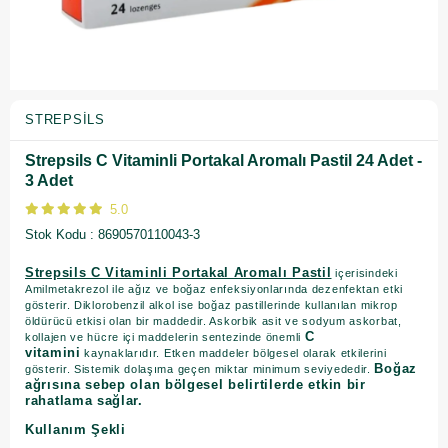
STREPSILS
Strepsils C Vitaminli Portakal Aromalı Pastil 24 Adet -
3 Adet
5.0
Stok Kodu
8690570110043-3
Strepsils C Vitaminli Portakal Aromalı Pastil
içerisindeki
Amilmetakrezol ile ağız ve boğaz enfeksiyonlarında dezenfektan etki
gösterir. Diklorobenzil alkol ise boğaz pastillerinde kullanılan mikrop
öldürücü etkisi olan bir maddedir. Askorbik asit ve sodyum askorbat,
C
kollajen ve hücre içi maddelerin sentezinde önemli
vitamini
kaynaklarıdır. Etken maddeler bölgesel olarak etkilerini
Boğaz
gösterir. Sistemik dolaşıma geçen miktar minimum seviyededir.
ağrısına sebep olan bölgesel belirtilerde etkin bir
rahatlama sağlar.
Kullanım Şekli