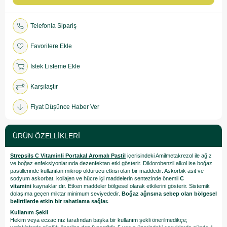
Telefonla Sipariş
Favorilere Ekle
İstek Listeme Ekle
Karşılaştır
Fiyat Düşünce Haber Ver
ÜRÜN ÖZELLIKLERI
Strepsils C Vitaminli Portakal Aromalı Pastil
içerisindeki Amilmetakrezol ile ağız
ve boğaz enfeksiyonlarında dezenfektan etki gösterir. Diklorobenzil alkol ise boğaz
pastillerinde kullanılan mikrop öldürücü etkisi olan bir maddedir. Askorbik asit ve
sodyum askorbat, kollajen ve hücre içi maddelerin sentezinde önemli
C
vitamini
kaynaklarıdır. Etken maddeler bölgesel olarak etkilerini gösterir. Sistemik
dolaşıma geçen miktar minimum seviyededir.
Boğaz ağrısına sebep olan bölgesel
belirtilerde etkin bir rahatlama sağlar.
Kullanım Şekli
Hekim veya eczacınız tarafından başka bir kullanım şekli önerilmedikçe;