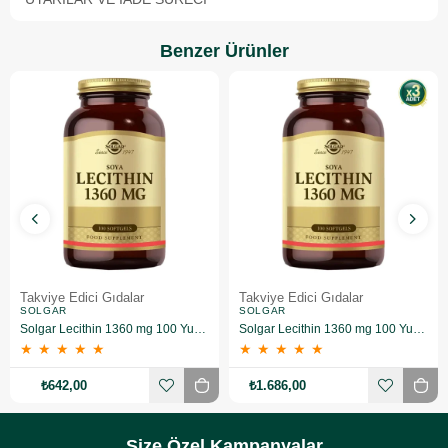
Benzer Ürünler
Takviye Edici Gıdalar
Takviye Edici Gıdalar
SOLGAR
SOLGAR
Solgar Lecithin 1360 mg 100 Yumuşak Jelatin Kapsül
Solgar Lecithin 1360 mg 100 Yumuşak Jelatin Kapsül 3 Adet
★
★
★
★
★
★
★
★
★
★
₺642,00
₺1.686,00
Size Özel Kampanyalar