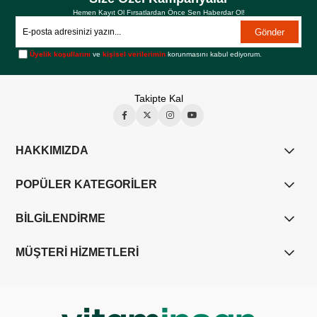
Hemen Kayıt Ol Fırsatlardan Önce Sen Haberdar Ol!
Gönder
Üyelik koşullarını
ve
kişisel verilerimin
korunmasını kabul ediyorum.
Takipte Kal
HAKKIMIZDA
POPÜLER KATEGORİLER
BİLGİLENDİRME
MÜŞTERİ HİZMETLERİ