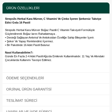
ÜRÜN ÖZELLIKLERI
Strepsi̇ls Herbal Kara Mürver, C Vitamini Ve Çinko İçeren Şerkersiz Takviye
Edici Gıda 16 Pastil
Strepsils Herbal Kara Mürver Boğaz Pastili C Vitamini Takviyeli Formülüyle
Güçlendirerek Boğaz larını Rahatlatmaya .
• Desteği Sağlayan Antiviral Ve Antioksidan Özelliğe Sahip Bileşenler İçerir.
• Şeker Ve Yapay Renklendirici İçermez.
• Bir Paketinde 16 Adet Pastil Bulunur.
Nasıl Kullanabilirim?:
Günde En Fazla 2-4 Adet Pastil Ağızda Emilerek Kullanılmalıdır. 11 Yaş Ve Altındaki
Çocuklarda Kullanımı Tavsiye Edilmez.
ÖDEME SEÇENEKLERI
ORJINAL ÜRÜN GARANTISI
TESLIMAT SÜRECI
UYARILAR VE İADE SÜRECI