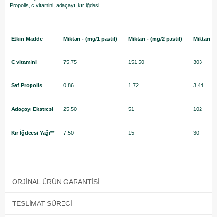
Propolis, c vitamini, adaçayı, kır iğdesi.
Etkin Madde
Miktarı - (mg/1 pastil)
Miktarı - (mg/2 pastil)
Miktarı - 
C vitamini
75,75
151,50
303
Saf Propolis
0,86
1,72
3,44
Adaçayı Ekstresi
25,50
51
102
Kır İğdeesi Yağı**
7,50
15
30
ORJINAL ÜRÜN GARANTISI
TESLIMAT SÜRECI