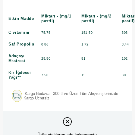
Miktarı - (mg/1
Miktarı - (mg/2
Miktar
Etkin Madde
pastil)
pastil)
pastil)
C vitamini
75,75
151,50
303
Saf Propolis
0,86
1,72
3,44
Adaçayı
25,50
51
102
Ekstresi
Kır İğdeesi
7,50
15
30
Yağı**
Kargo Bedava - 300 tl ve Üzeri Tüm Alışverişlerinizde
Kargo Ücretsiz
Ürün stoklarımızda kalmamıştır.