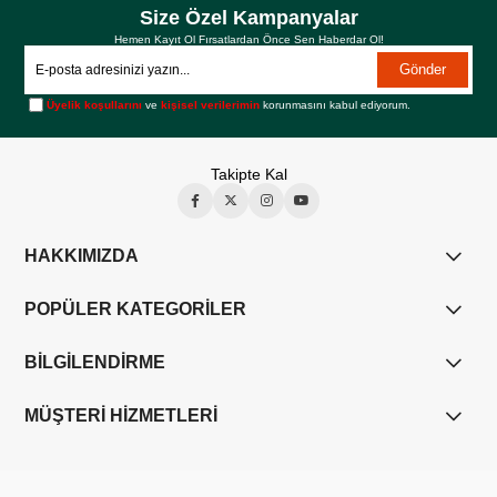
Size Özel Kampanyalar
Hemen Kayıt Ol Fırsatlardan Önce Sen Haberdar Ol!
Gönder
Üyelik koşullarını
ve
kişisel verilerimin
korunmasını kabul ediyorum.
Takipte Kal
HAKKIMIZDA
POPÜLER KATEGORİLER
BİLGİLENDİRME
MÜŞTERİ HİZMETLERİ