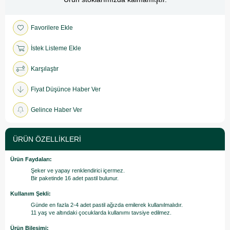
Favorilere Ekle
İstek Listeme Ekle
Karşılaştır
Fiyat Düşünce Haber Ver
Gelince Haber Ver
ÜRÜN ÖZELLIKLERI
Ürün Faydaları:
Şeker ve yapay renklendirici içermez.
Bir paketinde 16 adet pastil bulunur.
Kullanım Şekli:
Günde en fazla 2-4 adet pastil ağızda emilerek kullanılmalıdır.
11 yaş ve altındaki çocuklarda kullanımı tavsiye edilmez.
Ürün Bileşimi: