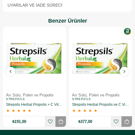
UYARILAR VE İADE SÜRECI
Benzer Ürünler
Arı Sütü, Polen ve Propolis
Arı Sütü, Polen ve Propolis
STREPSILS
STREPSILS
Strepsils Herbal Propolis + C Vitamini İçeren Takviye Edici Gıda 16 Pastil
Strepsils Herbal Propolis ve C Vitaminli 16'lı Pastil 2 Adet
★
★
★
★
★
★
★
★
★
★
₺191,00
₺377,00