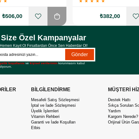
★
★
★
★
★
★
★
₺506,00
₺382,00
Size Özel Kampanyalar
Hemen Kayıt Ol Fırsatlardan Önce Sen Haberdar Ol!
Gönder
yelik koşullarını
ve
kişisel verilerimin
korunmasını kabul
diyorum.
RİLER
BİLGİLENDİRME
MÜŞTERİ Hİ
Mesafeli Satış Sözleşmesi
Destek Hattı
İptal ve İade Sözleşmesi
Sıkça Sorulan So
Üyelik İşlemleri
Yardım
Vitamin Rehberi
Kargom Nerede?
Garanti ve İade Koşulları
Orijinal Ürün Gara
Etbis