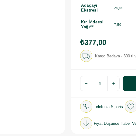
Adaçayı
25,50
Ekstresi
Kır İğdeesi
7,50
Yağı**
₺377,00
Kargo Bedava - 300 tl v
Telefonla Sipariş
Fiyat Düşünce Haber Ve