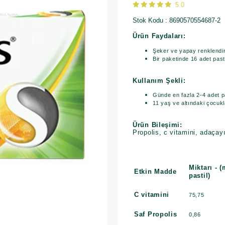
5.0
Stok Kodu
8690570554687-2
Ürün Faydaları:
Şeker ve yapay renklendir
Bir paketinde 16 adet pasti
Kullanım Şekli:
Günde en fazla 2-4 adet pa
11 yaş ve altındaki çocukl
Ürün Bileşimi:
Propolis, c vitamini, adaçayı
Miktarı - 
Etkin Madde
pastil)
C vitamini
75,75
Saf Propolis
0,86