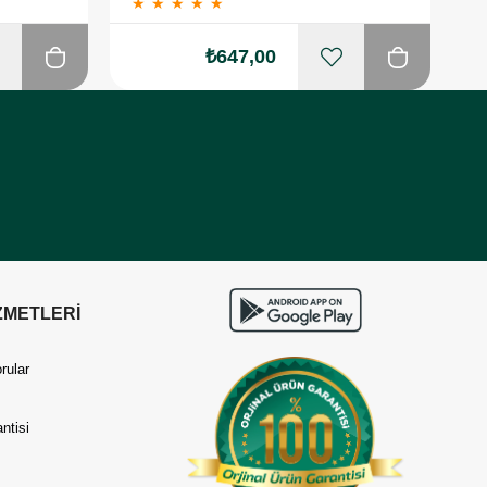
★
★
★
★
★
₺647,00
ZMETLERİ
rular
ntisi