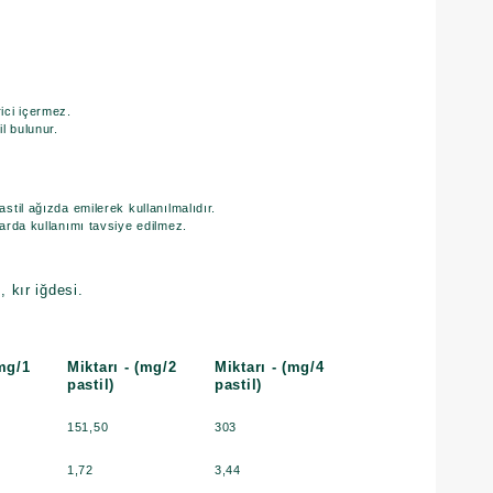
ici içermez.
l bulunur.
stil ağızda emilerek kullanılmalıdır.
arda kullanımı tavsiye edilmez.
, kır iğdesi.
(mg/1
Miktarı - (mg/2
Miktarı - (mg/4
pastil)
pastil)
151,50
303
1,72
3,44