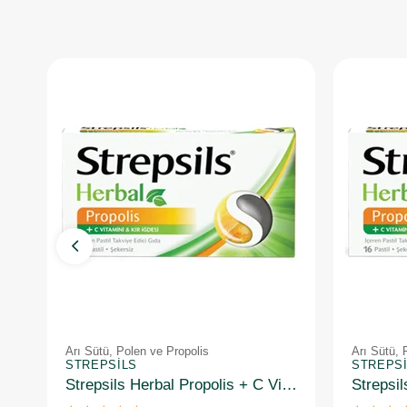
Arı Sütü, Polen ve Propolis
Arı Sütü, 
STREPSILS
STREPS
Strepsils Herbal Propolis + C Vitamini İçeren Takviye Edici Gıda 16 Pastil