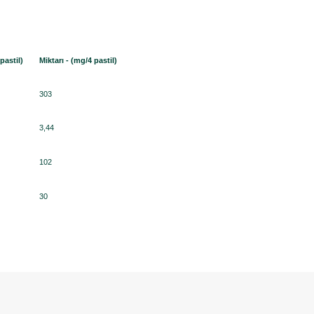
pastil)
Miktarı - (mg/4 pastil)
303
3,44
102
30