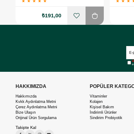
★
★
★
★
★
★
★
★
₺191,00
Ü
e
HAKKIMIZDA
POPÜLER KATEGO
Hakkımızda
Vitaminler
Kvkk Aydınlatma Metni
Kolajen
Çerez Aydınlatma Metni
Kişisel Bakım
Bize Ulaşın
İndirimli Ürünler
Orijinal Ürün Sorgulama
Sindirim Probiyotik
Takipte Kal