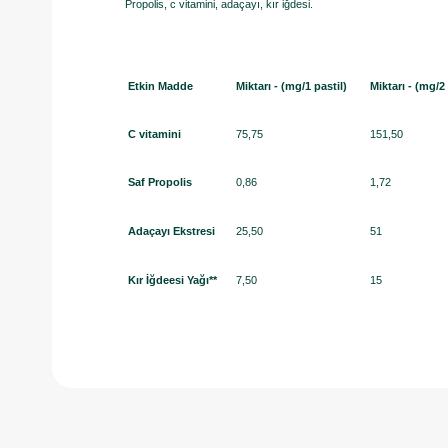
Propolis, c vitamini, adaçayı, kır iğdesi.
Etkin Madde
Miktarı - (mg/1 pastil)
Miktarı - (mg/2 
C vitamini
75,75
151,50
Saf Propolis
0,86
1,72
Adaçayı Ekstresi
25,50
51
Kır İğdeesi Yağı**
7,50
15