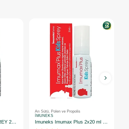
Arı Sütü, Polen ve Propolis
Ar
İMUNEKS
İ
IMUMAX PLUS KIDS SPREY 20 ML
Imuneks Imumax Plus 2x20 ml Boğaz Spreyi