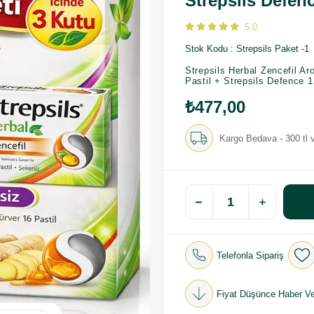
Strepsils Defenc
5.0
Stok Kodu
Strepsils Paket -1
Strepsils Herbal Zencefil Ar
Pastil + Strepsils Defence 
₺477,00
Kargo Bedava - 300 tl v
Telefonla Sipariş
Fiyat Düşünce Haber Ve