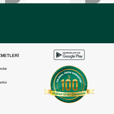
ZMETLERİ
rular
ntisi