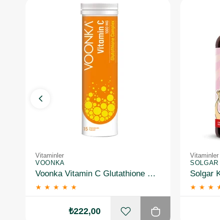
Vitaminler
Vitaminler
VOONKA
SOLGAR
Voonka Vitamin C Glutathione Complex Efervesan 15 Tablet
★
★
★
★
★
★
★
★
₺222,00