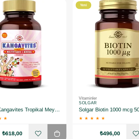
Yeni
Ürün
Vitaminler
SOLGAR
Solgar Kangavites Tropikal Meyve Aromalı 60 Tablet
Solgar Biotin 1000 mcg 5
★
★
★
★
★
★
★
₺618,00
₺496,00