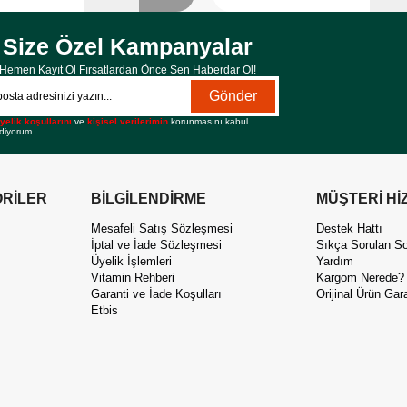
Size Özel Kampanyalar
Hemen Kayıt Ol Fırsatlardan Önce Sen Haberdar Ol!
Gönder
yelik koşullarını
ve
kişisel verilerimin
korunmasını kabul
diyorum.
RİLER
BİLGİLENDİRME
MÜŞTERİ Hİ
Mesafeli Satış Sözleşmesi
Destek Hattı
İptal ve İade Sözleşmesi
Sıkça Sorulan So
Üyelik İşlemleri
Yardım
Vitamin Rehberi
Kargom Nerede?
Garanti ve İade Koşulları
Orijinal Ürün Gara
Etbis