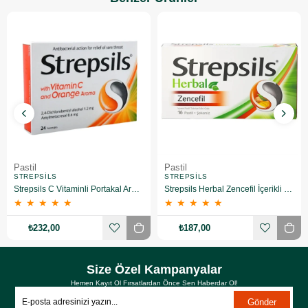
Pastil
Pastil
STREPSILS
STREPSILS
Strepsils C Vitaminli Portakal Aromalı Pastil 24 Adet
Strepsils Herbal Zencefil İçerikli Pastil Takviye Edici Gıda 16 Adet
★
★
★
★
★
★
★
★
★
★
₺232,00
₺187,00
Size Özel Kampanyalar
Hemen Kayıt Ol Fırsatlardan Önce Sen Haberdar Ol!
Gönder