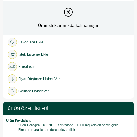
Ürün stoklarımızda kalmamıştır.
Favorilere Ekle
İstek Listeme Ekle
Karşılaştır
Fiyat Düşünce Haber Ver
Gelince Haber Ver
ÜRÜN ÖZELLIKLERI
Ürün Faydaları:
Suda Collagen FX ONE, 1 servisinde 10.000 mg kolajen peptit içerir.
Elma aroması ile son derece lezzetlidir.