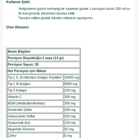
Kullanım Şekli:
Yetişkinlerin günün herhangi bir saatinde günde 1 porsiyon ürünü 250 ml su
ile karıştırarak tüketmesi tavsiye edilir.
Tavsiye edilen günlük tüketim miktarını aşmayınız.
Ürün Bileşimi:
Besin Bilgileri
Porsiyon Büyüklüğü:1 saşe (13 gr)
Porsiyon Sayısı: 30
Her Porsiyon için Miktar
Tip I, II, III Hidrolize Kolajen Peptitleri
10000 mg
Tip I, III Kolajen
9900 mg
Tip II Kolajen
100 mg
Vitamin C
300 mg
MSM (Metilsülfonilmetan)
300 mg
Kondroitin Sülfat
200 mg
Glukozamin Sülfat
200 mg
Hyaluronik Asit
120 mg
Akgünlük Ekstresi
50 mg
Çinko
5 mg