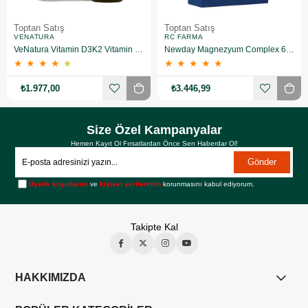
Toptan Satış
Toptan Satış
VENATURA
RC FARMA
VeNatura Vitamin D3K2 Vitamin Takviye Edici Gıda 10 Adet
Newday Magnezyum Complex 60 Kapsül 10 Adet
★
★
★
★
★
★
★
★
★
★
₺1.977,00
₺3.446,99
Size Özel Kampanyalar
Hemen Kayıt Ol Fırsatlardan Önce Sen Haberdar Ol!
Gönder
Üyelik koşullarını
ve
kişisel verilerimin
korunmasını kabul ediyorum.
Takipte Kal
HAKKIMIZDA