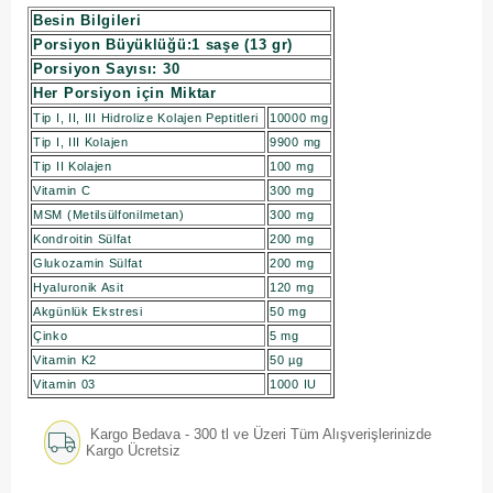
Besin Bilgileri
Porsiyon Büyüklüğü:1 saşe (13 gr)
Porsiyon Sayısı: 30
Her Porsiyon için Miktar
Tip I, II, III Hidrolize Kolajen Peptitleri
10000 mg
Tip I, III Kolajen
9900 mg
Tip II Kolajen
100 mg
Vitamin C
300 mg
MSM (Metilsülfonilmetan)
300 mg
Kondroitin Sülfat
200 mg
Glukozamin Sülfat
200 mg
Hyaluronik Asit
120 mg
Akgünlük Ekstresi
50 mg
Çinko
5 mg
Vitamin K2
50 µg
Vitamin 03
1000 IU
Kargo Bedava - 300 tl ve Üzeri Tüm Alışverişlerinizde
Kargo Ücretsiz