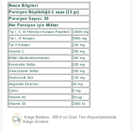
Besin Bilgileri
Porsiyon Büyüklüğü:1 saşe (13 gr)
Porsiyon Sayısı: 30
Her Porsiyon için Miktar
Tip I, II, III Hidrolize Kolajen Peptitleri
10000 mg
Tip I, III Kolajen
9900 mg
Tip II Kolajen
100 mg
Vitamin C
300 mg
MSM (Metilsülfonilmetan)
300 mg
Kondroitin Sülfat
200 mg
Glukozamin Sülfat
200 mg
Hyaluronik Asit
120 mg
Akgünlük Ekstresi
50 mg
Çinko
5 mg
Vitamin K2
50 µg
Vitamin 03
1000 IU
Kargo Bedava - 300 tl ve Üzeri Tüm Alışverişlerinizde
Kargo Ücretsiz