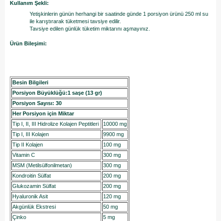
Kullanım Şekli:
Yetişkinlerin günün herhangi bir saatinde günde 1 porsiyon ürünü 250 ml su
ile karıştırarak tüketmesi tavsiye edilir.
Tavsiye edilen günlük tüketim miktarını aşmayınız.
Ürün Bileşimi:
Besin Bilgileri
Porsiyon Büyüklüğü:1 saşe (13 gr)
Porsiyon Sayısı: 30
Her Porsiyon için Miktar
Tip I, II, III Hidrolize Kolajen Peptitleri
10000 mg
Tip I, III Kolajen
9900 mg
Tip II Kolajen
100 mg
Vitamin C
300 mg
MSM (Metilsülfonilmetan)
300 mg
Kondroitin Sülfat
200 mg
Glukozamin Sülfat
200 mg
Hyaluronik Asit
120 mg
Akgünlük Ekstresi
50 mg
Çinko
5 mg