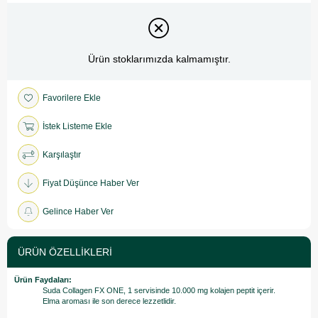
Ürün stoklarımızda kalmamıştır.
Favorilere Ekle
İstek Listeme Ekle
Karşılaştır
Fiyat Düşünce Haber Ver
Gelince Haber Ver
ÜRÜN ÖZELLIKLERI
Ürün Faydaları:
Suda Collagen FX ONE, 1 servisinde 10.000 mg kolajen peptit içerir.
Elma aroması ile son derece lezzetlidir.