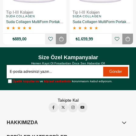
Tip I-III Kolajen
Tip I-III Kolajen
SUDA COLLAGEN
SUDA COLLAGEN
Suda Collagen MultiForm Portakal Aromalı Takviye Edici Gıda 360 g
Suda Collagen MultiForm Portakal Aromalı Takviye Edici Gıda 360 g 2 Adet
★
★
★
★
★
★
★
★
★
★
₺889,00
₺1.659,99
Size Özel Kampanyalar
Hemen Kayıt Ol Fırsatlardan Önce Sen Haberdar Ol!
Gönder
Üyelik koşullarını
ve
kişisel verilerimin
korunmasını kabul ediyorum.
Takipte Kal
HAKKIMIZDA