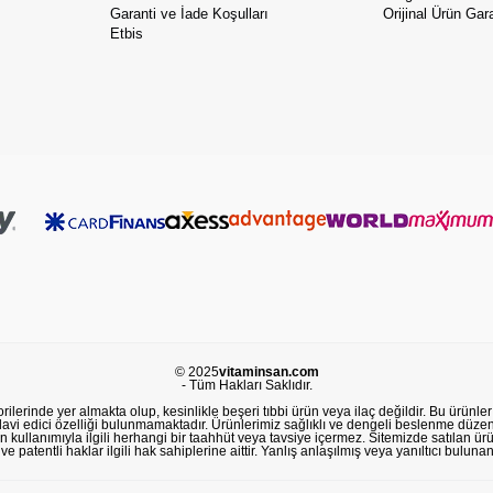
Garanti ve İade Koşulları
Orijinal Ürün Gara
Etbis
© 2025
vitaminsan.com
- Tüm Hakları Saklıdır.
lerinde yer almakta olup, kesinlikle beşeri tıbbi ürün veya ilaç değildir. Bu ürünler 
avi edici özelliği bulunmamaktadır. Ürünlerimiz sağlıklı ve dengeli beslenme düzeni
in kullanımıyla ilgili herhangi bir taahhüt veya tavsiye içermez. Sitemizde satılan ü
 patentli haklar ilgili hak sahiplerine aittir. Yanlış anlaşılmış veya yanıltıcı buluna