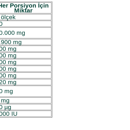
Her Porsiyon İçin
Miktar
 ölçek
0
0.000 mg
.900 mg
00 mg
00 mg
00 mg
00 mg
00 mg
20 mg
0 mg
 mg
0 µg
000 IU