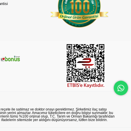
ntisi
reçete ile satılmaz ve doktor onayı gerektirmez. Şirketimiz ilaç satışı
nin yerini almazlar. Amacımız tüketicilere en doğru bilgiyi sunmaktır; bu
rünlerin tümü %100 orijinal olup, T.C. Tarım ve Orman Bakanlığı tarafından
n ifadelerin sitemizde yer aldığını düşünüyorsanız, lütfen bize bildirin.