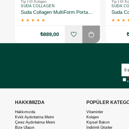
Tip I-III Kolajen
Tip I-III K
SUDA COLLAGEN
SUDA C
Suda Collagen MultiForm Portakal Aromalı Takviye Edici Gıda 360 g
★
★
★
★
★
★
★
★
₺889,00
Ü
e
HAKKIMIZDA
POPÜLER KATEGO
Hakkımızda
Vitaminler
Kvkk Aydınlatma Metni
Kolajen
Çerez Aydınlatma Metni
Kişisel Bakım
Bize Ulaşın
İndirimli Ürünler