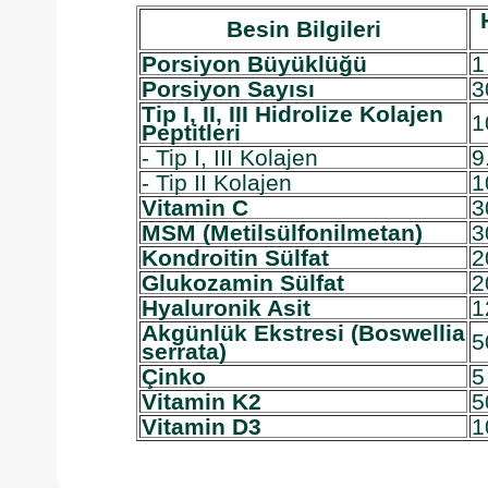
Besin Bilgileri
Porsiyon Büyüklüğü
1
Porsiyon Sayısı
3
Tip I, II, III Hidrolize Kolajen
1
Peptitleri
- Tip I, III Kolajen
9
- Tip II Kolajen
1
Vitamin C
3
MSM (Metilsülfonilmetan)
3
Kondroitin Sülfat
2
Glukozamin Sülfat
2
Hyaluronik Asit
1
Akgünlük Ekstresi (Boswellia
5
serrata)
Çinko
5
Vitamin K2
5
Vitamin D3
1