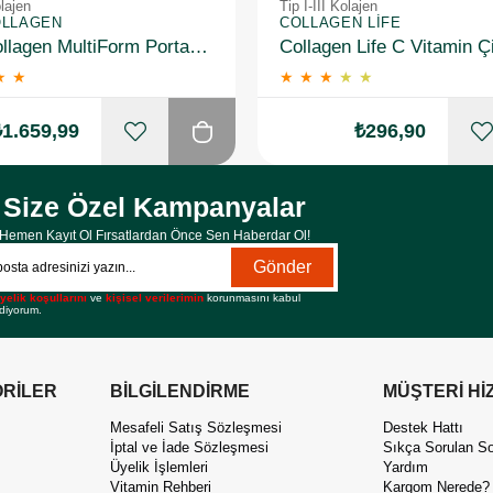
olajen
Tip I-III Kolajen
OLLAGEN
COLLAGEN LIFE
Suda Collagen MultiForm Portakal Aromalı Takviye Edici Gıda 360 g 2 Adet
★
★
★
★
★
★
★
₺1.659,99
₺296,90
Size Özel Kampanyalar
Hemen Kayıt Ol Fırsatlardan Önce Sen Haberdar Ol!
Gönder
yelik koşullarını
ve
kişisel verilerimin
korunmasını kabul
diyorum.
RİLER
BİLGİLENDİRME
MÜŞTERİ Hİ
Mesafeli Satış Sözleşmesi
Destek Hattı
İptal ve İade Sözleşmesi
Sıkça Sorulan So
Üyelik İşlemleri
Yardım
Vitamin Rehberi
Kargom Nerede?