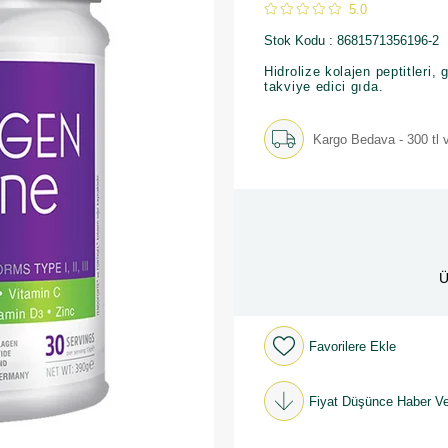
5.0
Stok Kodu
8681571356196-2
Hidrolize kolajen peptitleri,
takviye edici gıda.
Kargo Bedava - 300 tl v
Ü
Favorilere Ekle
Fiyat Düşünce Haber Ve