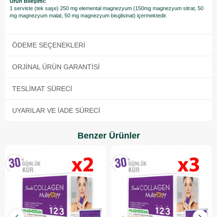
Ürün Bileşimi:
1 serviste (tek saşe) 250 mg elemental magnezyum (150mg magnezyum sitrat, 50
mg magnezyum malat, 50 mg magnezyum bisglisinat) içermektedir.
ÖDEME SEÇENEKLERI
ORJINAL ÜRÜN GARANTISI
TESLIMAT SÜRECI
UYARILAR VE İADE SÜRECI
Benzer Ürünler