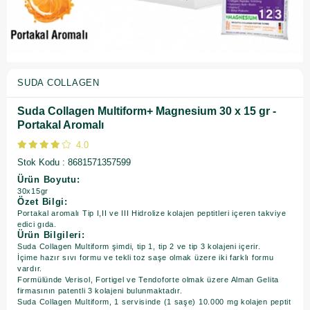
SUDA COLLAGEN
Suda Collagen Multiform+ Magnesium 30 x 15 gr -
Portakal Aromalı
4.0
Stok Kodu
8681571357599
Ürün Boyutu:
30x15gr
Özet Bilgi:
Portakal aromalı Tip I,II ve III Hidrolize kolajen peptitleri içeren takviye
edici gıda.
Ürün Bilgileri:
Suda Collagen Multiform şimdi, tip 1, tip 2 ve tip 3 kolajeni içerir.
İçime hazır sıvı formu ve tekli toz saşe olmak üzere iki farklı formu
vardır.
Formülünde Verisol, Fortigel ve Tendoforte olmak üzere Alman Gelita
firmasının patentli 3 kolajeni bulunmaktadır.
Suda Collagen Multiform, 1 servisinde (1 saşe) 10.000 mg kolajen peptit