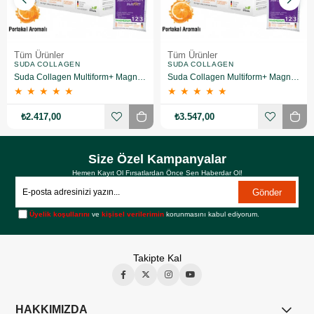
Tüm Ürünler
Tüm Ürünler
SUDA COLLAGEN
SUDA COLLAGEN
Suda Collagen Multiform+ Magnesium 30 x 15 gr - Portakal Aromalı 2 Adet
Suda Collagen Multiform+ Magnesium 30 x 15 gr - Portakal Aromalı 3 Adet
★
★
★
★
★
★
★
★
★
★
₺2.417,00
₺3.547,00
Size Özel Kampanyalar
Hemen Kayıt Ol Fırsatlardan Önce Sen Haberdar Ol!
Gönder
Üyelik koşullarını
ve
kişisel verilerimin
korunmasını kabul ediyorum.
Takipte Kal
HAKKIMIZDA