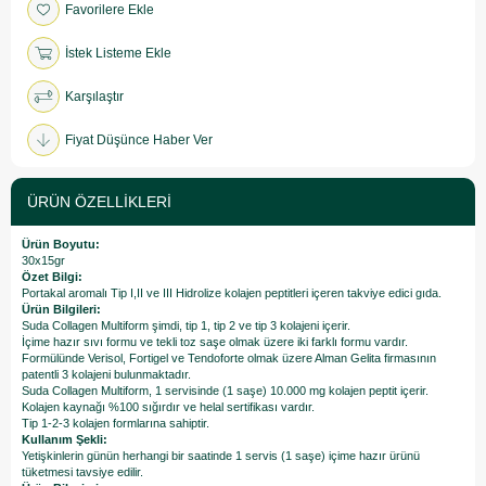
Favorilere Ekle
İstek Listeme Ekle
Karşılaştır
Fiyat Düşünce Haber Ver
ÜRÜN ÖZELLIKLERI
Ürün Boyutu:
30x15gr
Özet Bilgi:
Portakal aromalı Tip I,II ve III Hidrolize kolajen peptitleri içeren takviye edici gıda.
Ürün Bilgileri:
Suda Collagen Multiform şimdi, tip 1, tip 2 ve tip 3 kolajeni içerir.
İçime hazır sıvı formu ve tekli toz saşe olmak üzere iki farklı formu vardır.
Formülünde Verisol, Fortigel ve Tendoforte olmak üzere Alman Gelita firmasının
patentli 3 kolajeni bulunmaktadır.
Suda Collagen Multiform, 1 servisinde (1 saşe) 10.000 mg kolajen peptit içerir.
Kolajen kaynağı %100 sığırdır ve helal sertifikası vardır.
Tip 1-2-3 kolajen formlarına sahiptir.
Kullanım Şekli:
Yetişkinlerin günün herhangi bir saatinde 1 servis (1 saşe) içime hazır ürünü
tüketmesi tavsiye edilir.