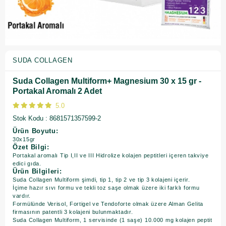
SUDA COLLAGEN
Suda Collagen Multiform+ Magnesium 30 x 15 gr -
Portakal Aromalı 2 Adet
5.0
Stok Kodu
8681571357599-2
Ürün Boyutu:
30x15gr
Özet Bilgi:
Portakal aromalı Tip I,II ve III Hidrolize kolajen peptitleri içeren takviye
edici gıda.
Ürün Bilgileri:
Suda Collagen Multiform şimdi, tip 1, tip 2 ve tip 3 kolajeni içerir.
İçime hazır sıvı formu ve tekli toz saşe olmak üzere iki farklı formu
vardır.
Formülünde Verisol, Fortigel ve Tendoforte olmak üzere Alman Gelita
firmasının patentli 3 kolajeni bulunmaktadır.
Suda Collagen Multiform, 1 servisinde (1 saşe) 10.000 mg kolajen peptit