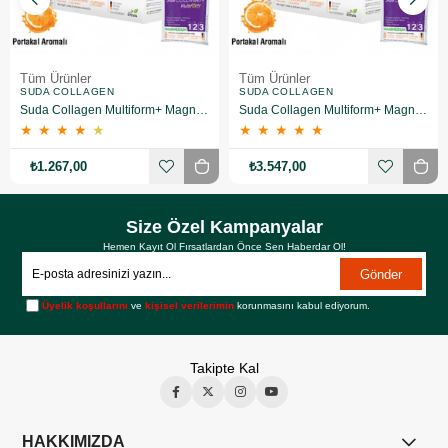
Tüm Ürünler
Tüm Ürünler
SUDA COLLAGEN
SUDA COLLAGEN
Suda Collagen Multiform+ Magnesium 30 x 15 gr - Portakal Aromalı
Suda Collagen Multiform+ Magnesium 30 x 15 gr - Portakal Aromalı 3 Adet
★
★
★
★
★
★
★
★
★
★
₺1.267,00
₺3.547,00
Size Özel Kampanyalar
Hemen Kayıt Ol Fırsatlardan Önce Sen Haberdar Ol!
Gönder
Üyelik koşullarını
ve
kişisel verilerimin
korunmasını kabul ediyorum.
Takipte Kal
HAKKIMIZDA