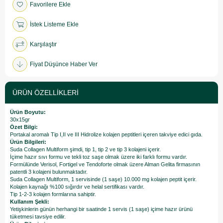
Favorilere Ekle
İstek Listeme Ekle
Karşılaştır
Fiyat Düşünce Haber Ver
ÜRÜN ÖZELLIKLERI
Ürün Boyutu:
30x15gr
Özet Bilgi:
Portakal aromalı Tip I,II ve III Hidrolize kolajen peptitleri içeren takviye edici gıda.
Ürün Bilgileri:
Suda Collagen Multiform şimdi, tip 1, tip 2 ve tip 3 kolajeni içerir.
İçime hazır sıvı formu ve tekli toz saşe olmak üzere iki farklı formu vardır.
Formülünde Verisol, Fortigel ve Tendoforte olmak üzere Alman Gelita firmasının
patentli 3 kolajeni bulunmaktadır.
Suda Collagen Multiform, 1 servisinde (1 saşe) 10.000 mg kolajen peptit içerir.
Kolajen kaynağı %100 sığırdır ve helal sertifikası vardır.
Tip 1-2-3 kolajen formlarına sahiptir.
Kullanım Şekli:
Yetişkinlerin günün herhangi bir saatinde 1 servis (1 saşe) içime hazır ürünü
tüketmesi tavsiye edilir.