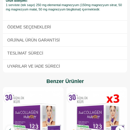
Ürün Bileşimi:
1 serviste (tek saşe) 250 mg elemental magnezyum (150mg magnezyum sitrat, 50
mg magnezyum malat, 50 mg magnezyum bisglisinat) içermektedir.
ÖDEME SEÇENEKLERI
ORJINAL ÜRÜN GARANTISI
TESLIMAT SÜRECI
UYARILAR VE İADE SÜRECI
Benzer Ürünler