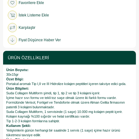
Favorilere Ekle
İstek Listeme Ekle
Karşılaştır
Fiyat Düşünce Haber Ver
ÜRÜN ÖZELLIKLERI
Ürün Boyutu:
30x15gr
Özet Bilgi:
Portakal aromalı Tip I,II ve III Hidrolize kolajen peptitleri içeren takviye edici gıda.
Ürün Bilgileri:
Suda Collagen Multiform şimdi, tip 1, tip 2 ve tip 3 kolajeni içerir.
İçime hazır sıvı formu ve tekli toz saşe olmak üzere iki farklı formu vardır.
Formülünde Verisol, Fortigel ve Tendoforte olmak üzere Alman Gelita firmasının
patentli 3 kolajeni bulunmaktadır.
Suda Collagen Multiform, 1 servisinde (1 saşe) 10.000 mg kolajen peptit içerir.
Kolajen kaynağı %100 sığırdır ve helal sertifikası vardır.
Tip 1-2-3 kolajen formlarına sahiptir.
Kullanım Şekli:
Yetişkinlerin günün herhangi bir saatinde 1 servis (1 saşe) içime hazır ürünü
tüketmesi tavsiye edilir.