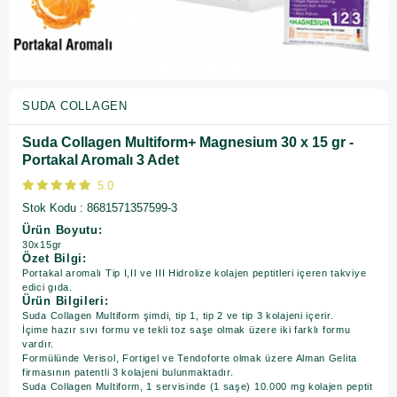
SUDA COLLAGEN
Suda Collagen Multiform+ Magnesium 30 x 15 gr -
Portakal Aromalı 3 Adet
5.0
Stok Kodu
8681571357599-3
Ürün Boyutu:
30x15gr
Özet Bilgi:
Portakal aromalı Tip I,II ve III Hidrolize kolajen peptitleri içeren takviye
edici gıda.
Ürün Bilgileri:
Suda Collagen Multiform şimdi, tip 1, tip 2 ve tip 3 kolajeni içerir.
İçime hazır sıvı formu ve tekli toz saşe olmak üzere iki farklı formu
vardır.
Formülünde Verisol, Fortigel ve Tendoforte olmak üzere Alman Gelita
firmasının patentli 3 kolajeni bulunmaktadır.
Suda Collagen Multiform, 1 servisinde (1 saşe) 10.000 mg kolajen peptit