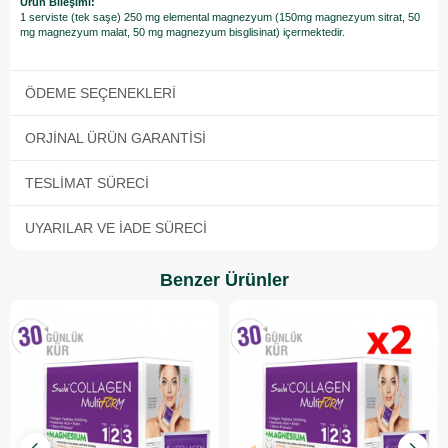
Ürün Bileşimi:
1 serviste (tek saşe) 250 mg elemental magnezyum (150mg magnezyum sitrat, 50
mg magnezyum malat, 50 mg magnezyum bisglisinat) içermektedir.
ÖDEME SEÇENEKLERI
ORJINAL ÜRÜN GARANTISI
TESLIMAT SÜRECI
UYARILAR VE İADE SÜRECI
Benzer Ürünler