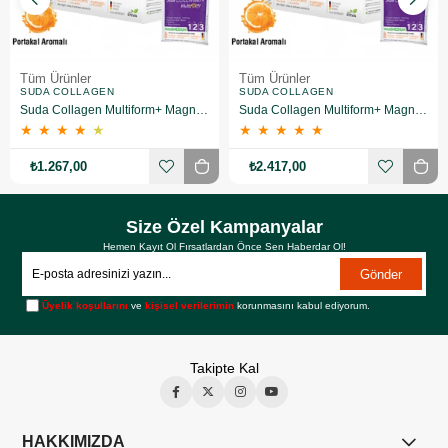
Tüm Ürünler
Tüm Ürünler
SUDA COLLAGEN
SUDA COLLAGEN
Suda Collagen Multiform+ Magnesium 30 x 15 gr - Portakal Aromalı
Suda Collagen Multiform+ Magnesium 30 x 15 gr - Portakal Aromalı 2 Adet
★
★
★
★
★
★
★
★
★
★
₺1.267,00
₺2.417,00
Size Özel Kampanyalar
Hemen Kayıt Ol Fırsatlardan Önce Sen Haberdar Ol!
Gönder
Üyelik koşullarını
ve
kişisel verilerimin
korunmasını kabul ediyorum.
Takipte Kal
HAKKIMIZDA