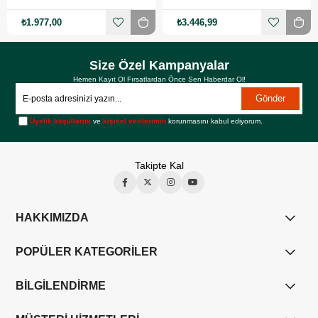
₺1.977,00
₺3.446,99
Size Özel Kampanyalar
Hemen Kayıt Ol Fırsatlardan Önce Sen Haberdar Ol!
Gönder
Üyelik koşullarını
ve
kişisel verilerimin
korunmasını kabul ediyorum.
Takipte Kal
HAKKIMIZDA
POPÜLER KATEGORİLER
BİLGİLENDİRME