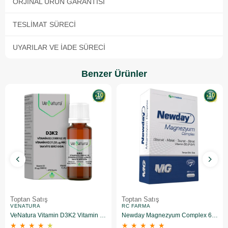
ORJINAL ÜRÜN GARANTISI
TESLIMAT SÜRECI
UYARILAR VE İADE SÜRECI
Benzer Ürünler
Toptan Satış
Toptan Satış
VENATURA
RC FARMA
VeNatura Vitamin D3K2 Vitamin Takviye Edici Gıda 10 Adet
Newday Magnezyum Complex 60 Kapsül 10 Adet
★
★
★
★
★
★
★
★
★
★