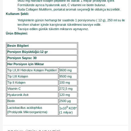
9600 mg hidrolize kolajen peptitine ek olarak 1 milyar probiyotik içerir.
Formülünde ayrıca hyaluronik asit, C vitamini ve biotin bulunur.
Suda Collagen Multiform, portakal aromalı seçeneği ile oldukça lezzetlidir.
Kullanım Şekli:
Yetişkinlerin günün herhangi bir saatinde 1 porsiyonunu ( 12 g), 250 ml su ile
tercihen shaker içinde karıştırarak tüketilmesi tavsiye edilir.
Tavsiye edilen günlük tüketim miktarını aşmayınız.
Ürün Bileşimi:
Besin Bilgileri
Porsiyon Büyüklüğü:12 gr
Porsiyon Sayısı: 30
Her Porsiyon için Miktar
Tip I,II,III Hidrolize Kolajen Peptitleri
9600 mg
Tip I,III Kolajen
9500 mg
Tip II Kolajen
100 mg
Vitamin C
272,5 mg
Hyaluronik Asit
120 mg
Biotin
2500 µg
9
Lactobacillus acidophilus
1x10
KOB*
(Probiyotik Mikroorganizma)
(1 milyar)