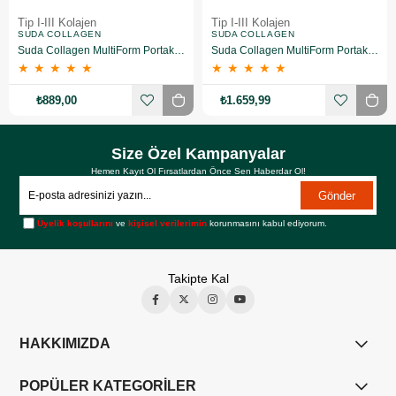
Tip I-III Kolajen
Tip I-III Kolajen
SUDA COLLAGEN
SUDA COLLAGEN
Suda Collagen MultiForm Portakal Aromalı Takviye Edici Gıda 360 g
Suda Collagen MultiForm Portakal Aromalı Takviye Edici Gıda 360 g 2 Adet
★
★
★
★
★
★
★
★
★
★
₺889,00
₺1.659,99
Size Özel Kampanyalar
Hemen Kayıt Ol Fırsatlardan Önce Sen Haberdar Ol!
Gönder
Üyelik koşullarını
ve
kişisel verilerimin
korunmasını kabul ediyorum.
Takipte Kal
HAKKIMIZDA
POPÜLER KATEGORİLER