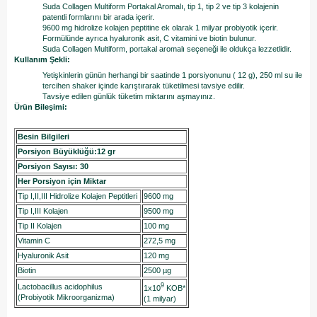
Suda Collagen Multiform Portakal Aromalı, tip 1, tip 2 ve tip 3 kolajenin
patentli formlarını bir arada içerir.
9600 mg hidrolize kolajen peptitine ek olarak 1 milyar probiyotik içerir.
Formülünde ayrıca hyaluronik asit, C vitamini ve biotin bulunur.
Suda Collagen Multiform, portakal aromalı seçeneği ile oldukça lezzetlidir.
Kullanım Şekli:
Yetişkinlerin günün herhangi bir saatinde 1 porsiyonunu ( 12 g), 250 ml su ile
tercihen shaker içinde karıştırarak tüketilmesi tavsiye edilir.
Tavsiye edilen günlük tüketim miktarını aşmayınız.
Ürün Bileşimi:
Besin Bilgileri
Porsiyon Büyüklüğü:12 gr
Porsiyon Sayısı: 30
Her Porsiyon için Miktar
Tip I,II,III Hidrolize Kolajen Peptitleri
9600 mg
Tip I,III Kolajen
9500 mg
Tip II Kolajen
100 mg
Vitamin C
272,5 mg
Hyaluronik Asit
120 mg
Biotin
2500 µg
9
Lactobacillus acidophilus
1x10
KOB*
(Probiyotik Mikroorganizma)
(1 milyar)