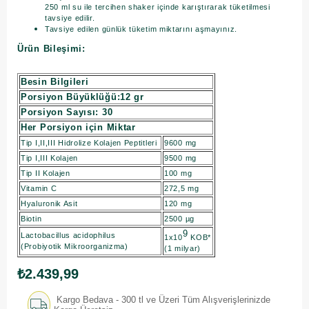
250 ml su ile tercihen shaker içinde karıştırarak tüketilmesi
tavsiye edilir.
Tavsiye edilen günlük tüketim miktarını aşmayınız.
Ürün Bileşimi:
Besin Bilgileri
Porsiyon Büyüklüğü:12 gr
Porsiyon Sayısı: 30
Her Porsiyon için Miktar
Tip I,II,III Hidrolize Kolajen Peptitleri
9600 mg
Tip I,III Kolajen
9500 mg
Tip II Kolajen
100 mg
Vitamin C
272,5 mg
Hyaluronik Asit
120 mg
Biotin
2500 µg
9
Lactobacillus acidophilus
1x10
KOB*
(Probiyotik Mikroorganizma)
(1 milyar)
₺2.439,99
Kargo Bedava - 300 tl ve Üzeri Tüm Alışverişlerinizde