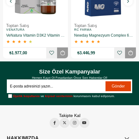
Toptan Satış
Toptan Satış
VENATURA
RC FARMA
VeNatura Vitamin D3K2 Vitamin Takviye Edici Gıda 10 Adet
Newday Magnezyum Complex 60 Kapsül 10 Adet
★
★
★
★
★
★
★
★
★
★
₺1.977,00
₺3.446,99
Size Özel Kampanyalar
Hemen Kayıt Ol Fırsatlardan Önce Sen Haberdar Ol!
Gönder
Üyelik koşullarını
ve
kişisel verilerimin
korunmasını kabul ediyorum.
Takipte Kal
HAKKIMIZDA