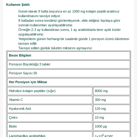
Kullanım Şekli:
Genel olarak 8 hafta boyunca en az 1000 mg kolajen peptiti aralıksız
kullanılmasını tavsiye ediyor.
8 haftadan sonra kendinizi gözlemleyerek, elde ettiğiniz faydaya göre
sonraki kullanımları ayarlayabilirsiniz.
Örneğin 2-3 ay kullandıktan sonra, 1 ay aralıklıklarla birer aylık kürler
uygulayabilirsiniz.
Yetişkinlerin günün herhangi bir saatinde günde 1 porsiyon ürünü tüketmesi
tavsiye edilir.
​Tavsiye edilen günlük tüketim miktarını aşmayınız.
Besin Bilgileri
Porsiyon Büyüklüğü:3 tablet
Porsiyon Sayısı:30
Her Porsiyon için Miktar
Hidrolize kolajen peptitler (sığır)
8000 mg
Vitamin C
300 mg
Hyaluronik Asit
120 mg
Çinko
10 mg
Biotin
1000 µg
9
Lactohacillus acidophilus
1x10
KOB*