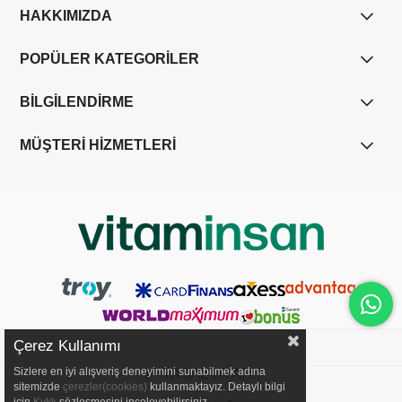
HAKKIMIZDA
POPÜLER KATEGORİLER
BİLGİLENDİRME
MÜŞTERİ HİZMETLERİ
Çerez Kullanımı
YASAL UYARI
Sizlere en iyi alışveriş deneyimini sunabilmek adına
sitemizde
çerezler(cookies)
kullanmaktayız. Detaylı bilgi