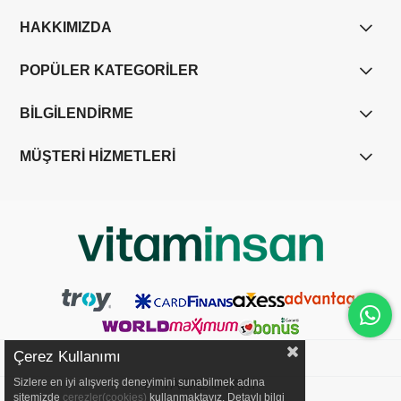
HAKKIMIZDA
POPÜLER KATEGORİLER
BİLGİLENDİRME
MÜŞTERİ HİZMETLERİ
Çerez Kullanımı
Sizlere en iyi alışveriş deneyimini sunabilmek adına
YASAL UYARI
sitemizde
çerezler(cookies)
kullanmaktayız. Detaylı bilgi