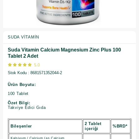
SUDA VITAMIN
Suda Vitamin Calcium Magnesium Zinc Plus 100
Tablet 2 Adet
5.0
Stok Kodu
8681571352044-2
Ürün Boyutu:
100 Tablet
Özet Bilgi:
Takviye Edici Gıda
2 Tablet
Bileşenler
%BRD*
içeriği
Kalsiyum / Calcium (as Calcium