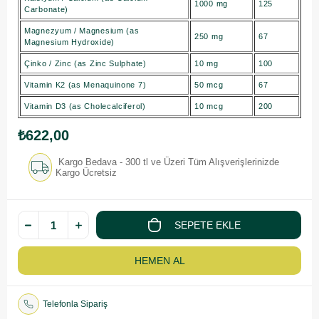
1000 mg
125
Carbonate)
Magnezyum / Magnesium (as
250 mg
67
Magnesium Hydroxide)
Çinko / Zinc (as Zinc Sulphate)
10 mg
100
Vitamin K2 (as Menaquinone 7)
50 mcg
67
Vitamin D3 (as Cholecalciferol)
10 mcg
200
₺622,00
Kargo Bedava - 300 tl ve Üzeri Tüm Alışverişlerinizde
Kargo Ücretsiz
Telefonla Sipariş