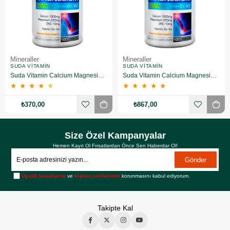
Mineraller
Mineraller
SUDA VITAMIN
SUDA VITAMIN
Suda Vitamin Calcium Magnesium Zinc Plus 100 Tablet
Suda Vitamin Calcium Magnesium Zinc Plus 100 Tablet 3 Adet
★
★
★
★
★
★
★
★
★
★
₺370,00
₺867,00
Size Özel Kampanyalar
Hemen Kayıt Ol Fırsatlardan Önce Sen Haberdar Ol!
Gönder
Üyelik koşullarını
ve
kişisel verilerimin
korunmasını kabul ediyorum.
Takipte Kal