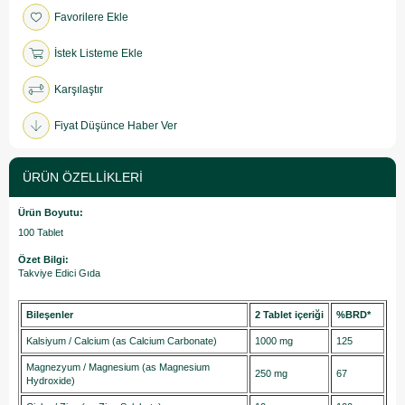
Favorilere Ekle
İstek Listeme Ekle
Karşılaştır
Fiyat Düşünce Haber Ver
ÜRÜN ÖZELLIKLERI
Ürün Boyutu:
100 Tablet
Özet Bilgi:
Takviye Edici Gıda
Bileşenler
2 Tablet içeriği
%BRD*
Kalsiyum / Calcium (as Calcium Carbonate)
1000 mg
125
Magnezyum / Magnesium (as Magnesium
250 mg
67
Hydroxide)