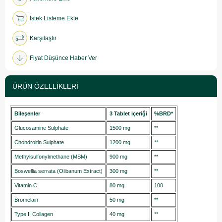
İstek Listeme Ekle
Karşılaştır
Fiyat Düşünce Haber Ver
ÜRÜN ÖZELLIKLERI
Bileşenler
3 Tablet içeriği
%BRD*
Glucosamine Sulphate
1500 mg
**
Chondroitin Sulphate
1200 mg
**
Methylsulfonylmethane (MSM)
900 mg
**
Boswellia serrata (Olibanum Extract)
300 mg
**
Vitamin C
80 mg
100
Bromelain
50 mg
**
Type II Collagen
40 mg
**