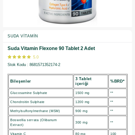
SUDA VITAMIN
Suda Vitamin Flexone 90 Tablet 2 Adet
5.0
Stok Kodu
8681571352174-2
3 Tablet
Bileşenler
%BRD*
içeriği
Glucosamine Sulphate
1500 mg
**
Chondroitin Sulphate
1200 mg
**
Methylsulfonylmethane (MSM)
900 mg
**
Boswellia serrata (Olibanum
300 mg
**
Extract)
Vitamin C
80 mg
100