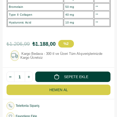
Bromelain
50 mg
**
Type II Collagen
40 mg
**
Hyaluronic Acid
10 mg
**
₺1.206,99
₺1.188,00
%
2
İndirim
Kargo Bedava - 300 tl ve Üzeri Tüm Alışverişlerinizde
Kargo Ücretsiz
Telefonla Sipariş
Favorilere Ekle