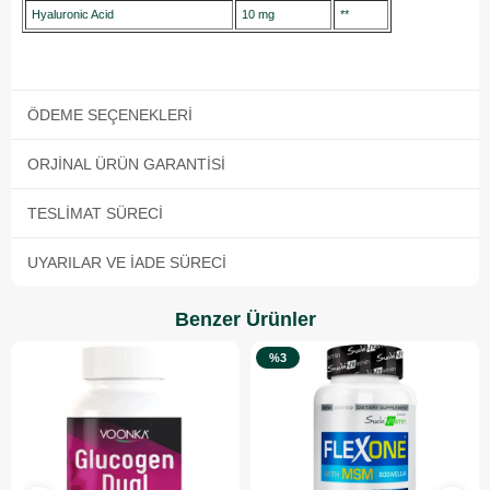
Hyaluronic Acid
10 mg
**
ÖDEME SEÇENEKLERI
ORJINAL ÜRÜN GARANTISI
TESLIMAT SÜRECI
UYARILAR VE İADE SÜRECI
Benzer Ürünler
%3