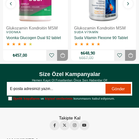
Glukozamin Kondroitin MSM
Glukozamin Kondroitin MSM
VOONKA
SUDA VITAMIN
Voonka Glucogen Dual 92 tablet
Suda Vitamin Flexone 90 Tablet
★
★
★
★
★
★
★
★
★
★
₺648,90
₺457,00
₺667,00
Size Özel Kampanyalar
Hemen Kayıt Ol Fırsatlardan Önce Sen Haberdar Ol!
Gönder
Üyelik koşullarını
ve
kişisel verilerimin
korunmasını kabul ediyorum.
Takipte Kal