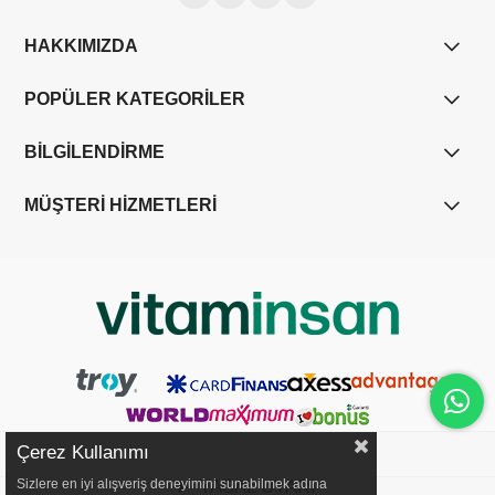
HAKKIMIZDA
POPÜLER KATEGORİLER
BİLGİLENDİRME
MÜŞTERİ HİZMETLERİ
Çerez Kullanımı
Sizlere en iyi alışveriş deneyimini sunabilmek adına
YASAL UYARI