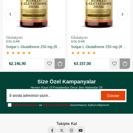
Glutatyon
Glutatyon
SOLGAR
SOLGAR
Solgar L-Glutathione 250 mg (Reduced) 30 Kapsül 2 Adet
Solgar L-Glutathione 250 mg (Reduced) 30 Kapsül 3 Adet
★
★
★
★
★
★
★
★
★
★
₺2.146,90
₺3.157,00
Size Özel Kampanyalar
Hemen Kayıt Ol Fırsatlardan Önce Sen Haberdar Ol!
Gönder
Üyelik koşullarını
ve
kişisel verilerimin
korunmasını kabul ediyorum.
Takipte Kal