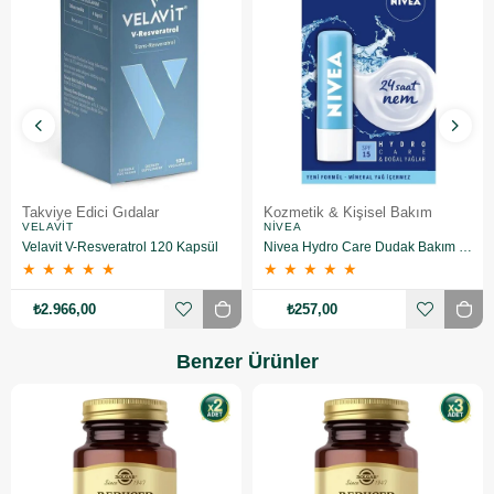
Takviye Edici Gıdalar
Kozmetik & Kişisel Bakım
VELAVIT
NIVEA
Velavit V-Resveratrol 120 Kapsül
Nivea Hydro Care Dudak Bakım Kremi 4.8 gr 2 Adet
★
★
★
★
★
★
★
★
★
★
₺2.966,00
₺257,00
Benzer Ürünler