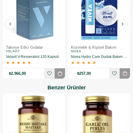
Takviye Edici Gıdalar
Kozmetik & Kişisel Bakım
VELAVIT
NIVEA
Velavit V-Resveratrol 120 Kapsül
Nivea Hydro Care Dudak Bakım Kremi 4.8 gr 2 Adet
★
★
★
★
★
★
★
★
★
★
₺2.966,00
₺257,00
Benzer Ürünler