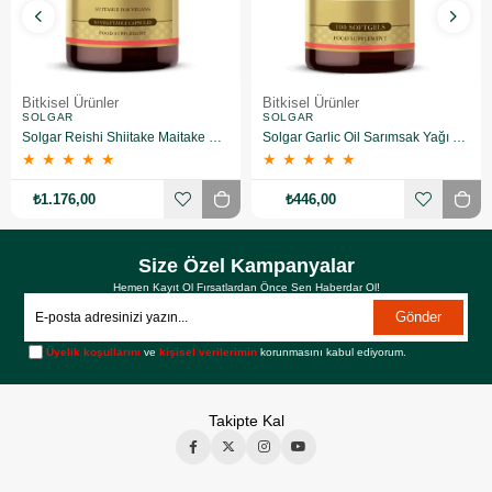
Bitkisel Ürünler
Bitkisel Ürünler
SOLGAR
SOLGAR
Solgar Reishi Shiitake Maitake Mushroom Extract 50 Kapsül
Solgar Garlic Oil Sarımsak Yağı 100 Kapsül
★
★
★
★
★
★
★
★
★
★
₺1.176,00
₺446,00
Size Özel Kampanyalar
Hemen Kayıt Ol Fırsatlardan Önce Sen Haberdar Ol!
Gönder
Üyelik koşullarını
ve
kişisel verilerimin
korunmasını kabul ediyorum.
Takipte Kal