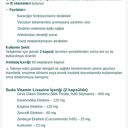
ve
B vitaminleri
bulunur.
✨
Faydaları:
Karaciğer fonksiyonlarını destekler
Vücudun toksinlerden arınmasına yardımcı olur
Sindirim sistemine katkı sağlar
Antioksidan desteği sunar
Enerji metabolizmasını destekler
Kullanım Şekli:
Yetişkinler için günde
2 kapsül
, tercihen yemeklerden sonra bol su ile
kullanılması önerilir.
Ambalaj İçeriği:
60 vejetaryen kapsül
⚠️ Takviye edici gıdalar dengeli ve sağlıklı beslenmenin yerine geçmez.
Hamilelik, emzirme dönemi veya kronik hastalık durumlarında kullanmadan
önce doktorunuza danışınız.
Suda Vitamin Livaxine İçeriği (2 kapsülde)
Deve Dikeni Ekstresi (Milk Thistle, %80 Silymarin) – 400 mg
Karahindiba Ekstresi – 120 mg
Enginar Ekstresi – 120 mg
Zencefil Ekstresi – 60 mg
Zerdeçal Ekstresi (Curcuminoids %95) – 25 mg
Kurkumin – 23 mg