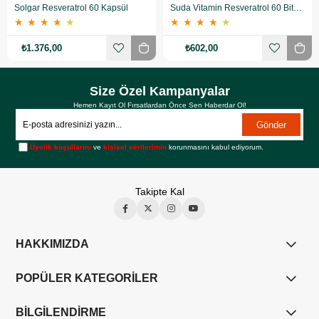
Solgar Resveratrol 60 Kapsül
Suda Vitamin Resveratrol 60 Bitkisel Kapsül
★
★
★
★
★
★
★
★
★
★
₺1.376,00
₺602,00
Size Özel Kampanyalar
Hemen Kayıt Ol Fırsatlardan Önce Sen Haberdar Ol!
Gönder
Üyelik koşullarını
ve
kişisel verilerimin
korunmasını kabul ediyorum.
Takipte Kal
HAKKIMIZDA
POPÜLER KATEGORİLER
BİLGİLENDİRME