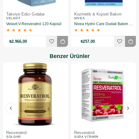
Takviye Edici Gıdalar
Kozmetik & Kişisel Bakım
VELAVIT
NIVEA
Velavit V-Resveratrol 120 Kapsül
Nivea Hydro Care Dudak Bakım Kremi 4.8 gr 2 Adet
★
★
★
★
★
★
★
★
★
★
₺2.966,00
₺257,00
Benzer Ürünler
Resveratrol
Resveratrol
SOLGAR
SUDA VITAMIN