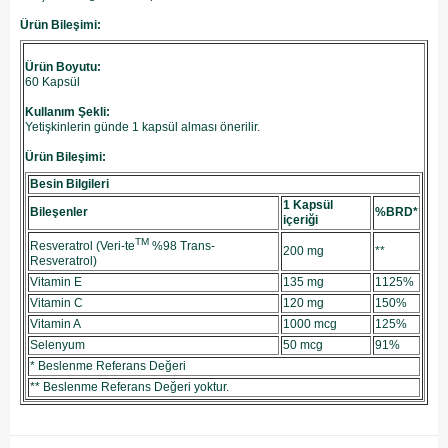
Ürün Bileşimi:
Ürün Boyutu:
60 Kapsül
Kullanım Şekli:
Yetişkinlerin günde 1 kapsül alması önerilir.
Ürün Bileşimi:
Besin Bilgileri
1 Kapsül
Bileşenler
%BRD*
içeriği
TM
Resveratrol (Veri-te
%98 Trans-
200 mg
**
Resveratrol)
Vitamin E
135 mg
1125%
Vitamin C
120 mg
150%
Vitamin A
1000 mcg
125%
Selenyum
50 mcg
91%
* Beslenme Referans Değeri
** Beslenme Referans Değeri yoktur.