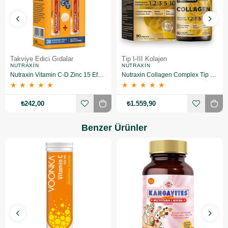
Takviye Edici Gıdalar
Tip I-III Kolajen
NUTRAXIN
NUTRAXIN
Nutraxin Vitamin C-D Zinc 15 Efervesan Tablet 2 Adet
Nutraxin Collagen Complex Tip 1-2-3-5-10 3120 mg 90 Tablet 3 Adet
★
★
★
★
★
★
★
★
★
★
₺242,00
₺1.559,90
Benzer Ürünler