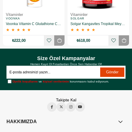
Vitaminler
Vitaminler
VOONKA
SOLGAR
Voonka Vitamin C Glutathione Complex Efervesan 15 Tablet
Solgar Kangavites Tropikal Meyve Aromalı 60 Tablet
★
★
★
★
★
★
★
★
★
★
₺222,00
₺618,00
Size Özel Kampanyalar
Hemen Kayıt Ol Fırsatlardan Önce Sen Haberdar Ol!
Gönder
Üyelik koşullarını
ve
kişisel verilerimin
korunmasını kabul ediyorum.
Takipte Kal
HAKKIMIZDA