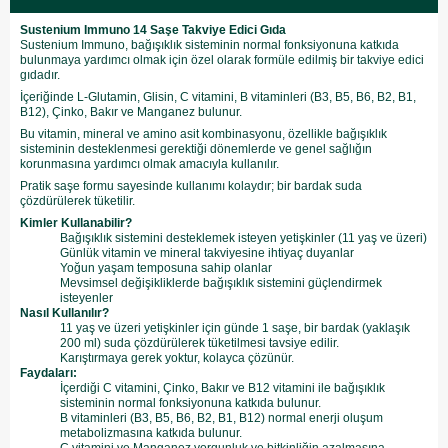
Sustenium Immuno 14 Saşe Takviye Edici Gıda
Sustenium Immuno, bağışıklık sisteminin normal fonksiyonuna katkıda
bulunmaya yardımcı olmak için özel olarak formüle edilmiş bir takviye edici
gıdadır.
İçeriğinde L-Glutamin, Glisin, C vitamini, B vitaminleri (B3, B5, B6, B2, B1,
B12), Çinko, Bakır ve Manganez bulunur.
Bu vitamin, mineral ve amino asit kombinasyonu, özellikle bağışıklık
sisteminin desteklenmesi gerektiği dönemlerde ve genel sağlığın
korunmasına yardımcı olmak amacıyla kullanılır.
Pratik saşe formu sayesinde kullanımı kolaydır; bir bardak suda
çözdürülerek tüketilir.
Kimler Kullanabilir?
Bağışıklık sistemini desteklemek isteyen yetişkinler (11 yaş ve üzeri)
Günlük vitamin ve mineral takviyesine ihtiyaç duyanlar
Yoğun yaşam temposuna sahip olanlar
Mevsimsel değişikliklerde bağışıklık sistemini güçlendirmek
isteyenler
Nasıl Kullanılır?
11 yaş ve üzeri yetişkinler için günde 1 saşe, bir bardak (yaklaşık
200 ml) suda çözdürülerek tüketilmesi tavsiye edilir.
Karıştırmaya gerek yoktur, kolayca çözünür.
Faydaları:
İçerdiği C vitamini, Çinko, Bakır ve B12 vitamini ile bağışıklık
sisteminin normal fonksiyonuna katkıda bulunur.
B vitaminleri (B3, B5, B6, B2, B1, B12) normal enerji oluşum
metabolizmasına katkıda bulunur.