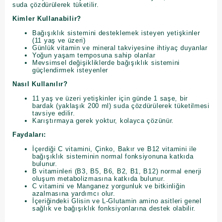
suda çözdürülerek tüketilir.
Kimler Kullanabilir?
Bağışıklık sistemini desteklemek isteyen yetişkinler
(11 yaş ve üzeri)
Günlük vitamin ve mineral takviyesine ihtiyaç duyanlar
Yoğun yaşam temposuna sahip olanlar
Mevsimsel değişikliklerde bağışıklık sistemini
güçlendirmek isteyenler
Nasıl Kullanılır?
11 yaş ve üzeri yetişkinler için günde 1 saşe, bir
bardak (yaklaşık 200 ml) suda çözdürülerek tüketilmesi
tavsiye edilir.
Karıştırmaya gerek yoktur, kolayca çözünür.
Faydaları:
İçerdiği C vitamini, Çinko, Bakır ve B12 vitamini ile
bağışıklık sisteminin normal fonksiyonuna katkıda
bulunur.
B vitaminleri (B3, B5, B6, B2, B1, B12) normal enerji
oluşum metabolizmasına katkıda bulunur.
C vitamini ve Manganez yorgunluk ve bitkinliğin
azalmasına yardımcı olur.
İçeriğindeki Glisin ve L-Glutamin amino asitleri genel
sağlık ve bağışıklık fonksiyonlarına destek olabilir.