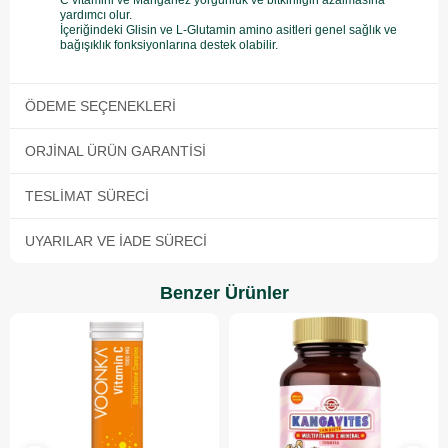
C vitamini ve Manganez yorgunluk ve bitkinliğin azalmasına
yardımcı olur.
İçeriğindeki Glisin ve L-Glutamin amino asitleri genel sağlık ve
bağışıklık fonksiyonlarına destek olabilir.
ÖDEME SEÇENEKLERI
ORJINAL ÜRÜN GARANTISI
TESLIMAT SÜRECI
UYARILAR VE İADE SÜRECI
Benzer Ürünler