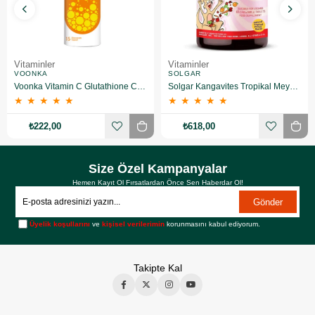
Vitaminler
Vitaminler
VOONKA
SOLGAR
Voonka Vitamin C Glutathione Complex Efervesan 15 Tablet
Solgar Kangavites Tropikal Meyve Aromalı 60 Tablet
★
★
★
★
★
★
★
★
★
★
₺222,00
₺618,00
Size Özel Kampanyalar
Hemen Kayıt Ol Fırsatlardan Önce Sen Haberdar Ol!
Gönder
Üyelik koşullarını
ve
kişisel verilerimin
korunmasını kabul ediyorum.
Takipte Kal