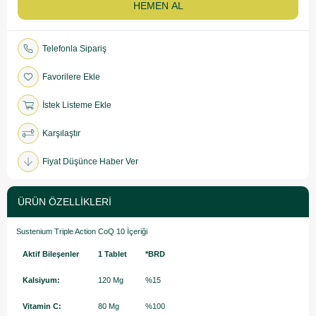
Telefonla Sipariş
Favorilere Ekle
İstek Listeme Ekle
Karşılaştır
Fiyat Düşünce Haber Ver
ÜRÜN ÖZELLIKLERI
Sustenium Triple Action CoQ 10 İçeriği
Aktif Bileşenler
1 Tablet
*BRD
Kalsiyum:
120 Mg
%15
Vitamin C:
80 Mg
%100