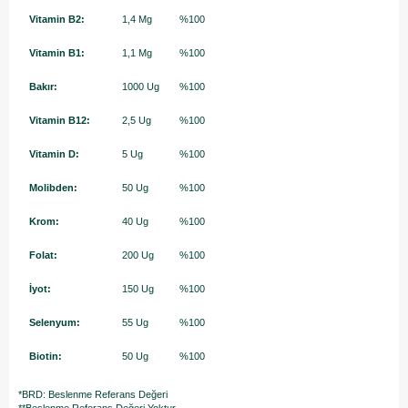
Vitamin B2:
1,4 Mg
%100
Vitamin B1:
1,1 Mg
%100
Bakır:
1000 Ug
%100
Vitamin B12:
2,5 Ug
%100
Vitamin D:
5 Ug
%100
Molibden:
50 Ug
%100
Krom:
40 Ug
%100
Folat:
200 Ug
%100
İyot:
150 Ug
%100
Selenyum:
55 Ug
%100
Biotin:
50 Ug
%100
*BRD: Beslenme Referans Değeri