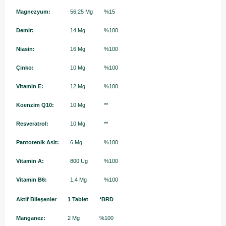
Magnezyum:
56,25 Mg
%15
Demir:
14 Mg
%100
Niasin:
16 Mg
%100
Çinko:
10 Mg
%100
Vitamin E:
12 Mg
%100
Koenzim Q10:
10 Mg
**
Resveratrol:
10 Mg
**
Pantotenik Asit:
6 Mg
%100
Vitamin A:
800 Ug
%100
Vitamin B6:
1,4 Mg
%100
Aktif Bileşenler
1 Tablet
*BRD
Manganez:
2 Mg
%100