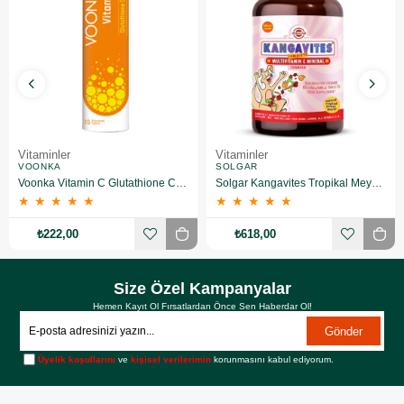
Vitaminler
Vitaminler
VOONKA
SOLGAR
Voonka Vitamin C Glutathione Complex Efervesan 15 Tablet
Solgar Kangavites Tropikal Meyve Aromalı 60 Tablet
★
★
★
★
★
★
★
★
★
★
₺222,00
₺618,00
Size Özel Kampanyalar
Hemen Kayıt Ol Fırsatlardan Önce Sen Haberdar Ol!
Gönder
Üyelik koşullarını
ve
kişisel verilerimin
korunmasını kabul ediyorum.