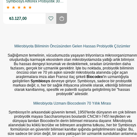
Symbiosys Alflorex Probiyotik 30 Kapsül 5'li (MF-173638-5)
★
★
★
★
★
₺3.127,00
Mikrobiyota Biliminin Öncüsünden Gelen Hassas Probiyotik Çözümler
Sağlığımızın temelinin, vücudumuzda yaşayan trilyonlarca mikroorganizmanın
oluşturduğu karmaşık ekosistem olan mikrobiyotamızda yattığı artık biliniyor.
Bu hassas dengeyi korumak ve desteklemek, sıradan ürünlerden daha
fazlasını, gerçek bir uzmanlık gerektirir. İşte bu noktada, probiyotik biliminin
öncüsü olan ve 70 yılı aşkın süredir mikrobiyota alanında çığır açan
araştırmalara imza atan Fransız ilaç şirketi
Biocodex
'in uzmanlığıyla
geliştirilen
Symbiosys
devreye giriyor. Symbiosys, sadece bir probiyotik
markası değil; o, her bir sağlık ihtiyacına yönelik olarak, etkinliği bilimsel
olarak kanıtlanmış, spesifik ve patentli suşlarla geliştirilmiş bir "hassas
probiyotik" ailesidir.
Mikrobiyota Uzmanı Biocodexin 70 Yıllık Mirası
Symbiosys'in arkasındaki güvenin temeli, 1950'lerde dünyanın en çok bilinen
probiyotik mayası Saccharomyces boulardii CNCM I-745'i keşfeden ve
dünyaya tanıtan Biocodex'in derin bilimsel mirasına dayanır. Mikrobiyota
alanındaki bu köklü tecrübe ve bitmeyen araştırma tutkusu, her bir Symbiosys
formülünün en güvenilir bilimsel kanıtlar ışığında geliştirilmesini sağlar. Bu,
size sadece bir ürün değil, bir asra yaklaşan bir uzmanlık sundukları anlamına