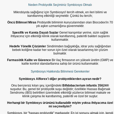
Neden Probiyotik Seçiminiz Symbiosys Olmalı
Mikrobiyota sağlığınız için Symbiosys'i tercih etmek, en ileri bilimi ve
kanıtlanmış etkinliği seçmektir. Çünkü bu tercih;
Öncü Bilimsel Miras
Probiyotik biliminin kurucularından olan Biocodex'in 70
yılı aşkın uzmanlığına güvenmektir.
Spesifik ve Kanıta Dayalı Suşlar
Genel karışımlar yerine, sizin sağlık
ihtiyacınız için etkinliği klinik olarak kanıtlanmış, patentli bakteri suşlarını
kullanmaktır.
Hedefe Yönelik Çözümler
Sindirimden bağışıklığa, idrar yolu sağlığından
bebek koliğine kadar her sorun için özel olarak tasarlanmış bir çözüm
bulmaktır.
Farmasötik Kalite ve Güvence
Bir ilaç firmasının en yüksek üretim (GMP) ve
kalite kontrol standartlarına sahip bir ürünü kullanmaktır.
Symbiosys Hakkında Bilinmesi Gerekenler
Symbiosys Alflorex'i diğer probiyotiklerden ayıran nedir?
Onu benzersiz kılan şey, içeriğindeki
Bifidobacterium infantis 35624®
suşudur. Bu, genel bir probiyotik suşu değildir; özellikle Hassas Bağırsak
Sendromu (IBS) belirtileri üzerindeki etkinliği yüzlerce bilimsel makale ve
klinik çalışma ile kanıtlanmış, patentli ve özel bir suştur.
Herhangi bir Symbiosys ürününü kullanabilir miyim yoksa ihtiyacıma özel
mi seçmeliyim?
Symbiosys, bir "hassas probiyotik" markasıdır. En iyi sonucu almak için, kendi