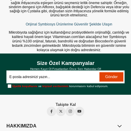
sağlık ihtiyacınızla eşleşen ürünü seçmeniz kritik öneme sahiptir. Örneğin,
sindirim dengesi için Alflorex, bağışıklık desteği için Defencia veya idrar yolu
sağlığı için Cystalia gibi, doğrudan sizin ihtiyacınıza yönelik formüle edilmiş
ürünü tercih etmelisiniz.
Orijinal Symbiosys Ürünlerine Güvenilir Şekilde Ulaşın
Mikrobiyota sağlığınız için kullandığınız probiyotiklerin orijinalliği, canlılığı ve
kalitesi hayati önem taşır. Vitaminsan.com'dan alacağınız her Symbiosys
ürünü %100 orijinal, faturalı, bandrollü ve doğrudan Biocodex'in güvenli
tedarik zincirinden gelmektedir. Mikrobiyota biliminin en güvenilir ismine
kolayca ulaşmak için doğru adrestesiniz.
Size Özel Kampanyalar
Hemen Kayıt Ol Fırsatlardan Önce Sen Haberdar Ol!
Gönder
Üyelik koşullarını
ve
kişisel verilerimin
korunmasını kabul ediyorum.
Takipte Kal
HAKKIMIZDA