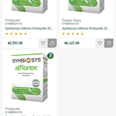
Probiyotik
Toptan Satış
SYMBIOSYS
SYMBIOSYS
Symbiosys Alflorex Probiyotik 30 Kapsül 4'lü
Symbiosys Alflorex Probiyotik 30 Kapsül 10'lu (MF-173638-10)
★
★
★
★
★
★
★
★
★
★
₺2.557,00
₺6.127,00
Probiyotik
SYMBIOSYS