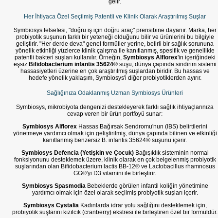
gelir.
Her İhtiyaca Özel Seçilmiş Patentli ve Klinik Olarak Araştırılmış Suşlar
Symbiosys felsefesi, "doğru iş için doğru araç" prensibine dayanır. Marka, her
probiyotik suşunun farklı bir yeteneği olduğunu bilir ve ürünlerini bu bilgiyle
geliştirir. "Her derde deva" genel formüller yerine, belirli bir sağlık sorununa
yönelik etkinliği yüzlerce klinik çalışma ile kanıtlanmış, spesifik ve genellikle
patentli bakteri suşları kullanılır. Örneğin,
Symbiosys Alflorex
'in içeriğindeki
eşsiz
Bifidobacterium infantis 35624®
suşu, dünya çapında sindirim sistemi
hassasiyetleri üzerine en çok araştırılmış suşlardan biridir. Bu hassas ve
hedefe yönelik yaklaşım, Symbiosys'i diğer probiyotiklerden ayırır.
Sağlığınıza Odaklanmış Uzman Symbiosys Ürünleri
Symbiosys, mikrobiyota dengenizi destekleyerek farklı sağlık ihtiyaçlarınıza
cevap veren bir ürün portföyü sunar:
Symbiosys Alflorex
Hassas Bağırsak Sendromu'nun (IBS) belirtilerini
yönetmeye yardımcı olmak için geliştirilmiş, dünya çapında bilinen ve etkinliği
kanıtlanmış benzersiz B. infantis 35624® suşunu içerir.
Symbiosys Defencia (Yetişkin ve Çocuk)
Bağışıklık sisteminin normal
fonksiyonunu desteklemek üzere, klinik olarak en çok belgelenmiş probiyotik
suşlarından olan Bifidobacterium lactis BB-12® ve Lactobacillus rhamnosus
GG®'yi D3 vitamini ile birleştirir.
Symbiosys Spasmodia
Bebeklerde görülen infantil koliğin yönetimine
yardımcı olmak için özel olarak seçilmiş probiyotik suşları içerir.
Symbiosys Cystalia
Kadınlarda idrar yolu sağlığını desteklemek için,
probiyotik suşlarını kızılcık (cranberry) ekstresi ile birleştiren özel bir formüldür.