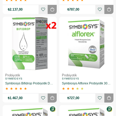
★
★
★
★
★
★
★
★
★
★
₺2.137,00
₺787,00
Probiyotik
Probiyotik
SYMBIOSYS
SYMBIOSYS
Symbiosys Bifidrop Probiyotik Damla 8 ML 2 Adet
Symbiosys Alflorex Probiyotik 30 Kapsül
★
★
★
★
★
★
★
★
★
★
₺1.467,00
₺727,00